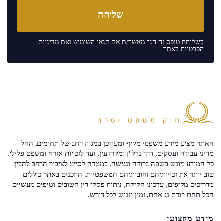
בשליחת טופס זה הנך מאשר/ת את
תנאי השימוש
ואת
מדיניות
הפרטיות
באתר.
האתר מציע מידע משפטי מקיף ומעודכן במגוון רחב של תחומים, החל
מדיני עבודה ועסקים, דרך נדל"ן ומקרקעין, ועד לזכויות אזרח ומשפט פלילי.
כל המידע מוגש בשפה ברורה ונגישה, במטרה לסייע לציבור הרחב להבין
טוב יותר את זכויותיהם וחובותיהם המשפטיות. התכנים באתר כוללים
מדריכים מקיפים, עדכוני חקיקה, ניתוח פסקי דין חשובים וטיפים מעשיים -
הכל תחת קורת גג אחת, זמין ונגיש לכל דורש.
מידע מקצועי