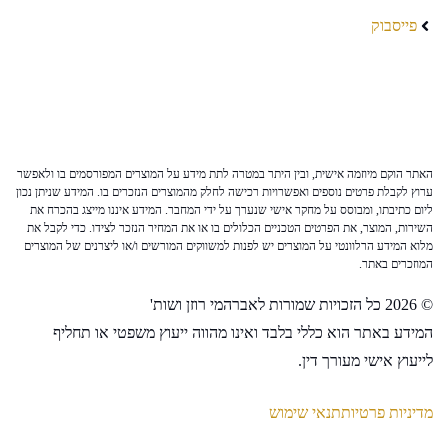
פייסבוק
האתר הוקם מיוזמה אישית, ובין היתר במטרה לתת מידע על המוצרים המפורסמים בו ולאפשר
ערוץ לקבלת פרטים נוספים ואפשרויות רכישה לחלק מהמוצרים הנזכרים בו. המידע שניתן נכון
ליום כתיבתו, ומבוסס על מחקר אישי שנערך על ידי המחבר. המידע איננו מייצג בהכרח את
השירות, המוצר, את הפרטים הטכניים הכלולים בו או את המחיר הנזכר לצידו. כדי לקבל את
מלוא המידע הרלוונטי על המוצרים יש לפנות למשווקים המורשים ו/או ליצרנים של המוצרים
המוזכרים באתר.
© 2026 כל הזכויות שמורות לאברהמי רוזן ושות'
המידע באתר הוא כללי בלבד ואינו מהווה ייעוץ משפטי או תחליף
לייעוץ אישי מעורך דין.
מדיניות פרטיות
תנאי שימוש