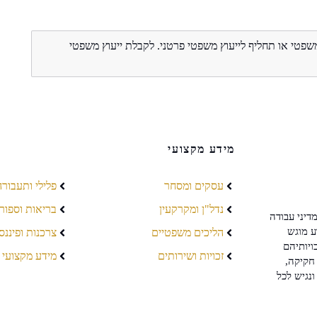
משפטי או תחליף לייעוץ משפטי פרטני. לקבלת ייעוץ משפטי
מידע מקצועי
עסקים ומסחר
פלילי ותעבורה
נדל"ן ומקרקעין
בריאות וספור
דיני עבודה
ע מוגש
הליכים משפטיים
צרכנות ופיננס
ויותיהם
זכויות ושירותים
מידע מקצועי
חקיקה,
ונגיש לכל