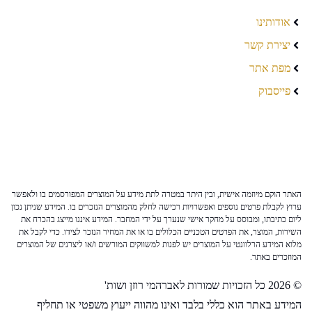
אודותינו
יצירת קשר
מפת אתר
פייסבוק
האתר הוקם מיוזמה אישית, ובין היתר במטרה לתת מידע על המוצרים המפורסמים בו ולאפשר
ערוץ לקבלת פרטים נוספים ואפשרויות רכישה לחלק מהמוצרים הנזכרים בו. המידע שניתן נכון
ליום כתיבתו, ומבוסס על מחקר אישי שנערך על ידי המחבר. המידע איננו מייצג בהכרח את
השירות, המוצר, את הפרטים הטכניים הכלולים בו או את המחיר הנזכר לצידו. כדי לקבל את
מלוא המידע הרלוונטי על המוצרים יש לפנות למשווקים המורשים ו/או ליצרנים של המוצרים
המוזכרים באתר.
© 2026 כל הזכויות שמורות לאברהמי רוזן ושות'
המידע באתר הוא כללי בלבד ואינו מהווה ייעוץ משפטי או תחליף