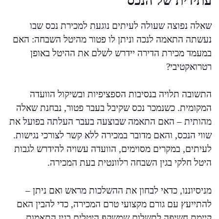
עתידית של הנכס
שאלה נפוצה שעולה לעיתים נוגעת למכירת נכס שבו
נעשתה התאמה לנכה וניתן לו פטור מהיטל השבחה: האם
במעמד מכירת הדירה יידרש לשלם את ההיטל באופן
רטרואקטיבי?
התשובה תלויה בנסיבות הספציפיות ובשיקול הוועדה
המקומית. כשנמכר נכס שקיבל בעבר פטור, נבחנת שאלה
מהותית – האם התאמה שבוצעה בעבר העלתה בפועל את
שווי הנכס, והאם מדובר במכירה ללא קשר לצורכי נגישות.
לעיתים, במקרים מסוימים, הוועדה עשויה להידרש לגבות
היטל חלקי בגין השבחה רלוונטית בעת המכירה.
מניסיוננו, כדאי לבחון את ההשלכות מראש ואם ניתן –
להתייעץ עם גורם מקצועי טרם המכירה, כדי להבין האם
קיימת חשיפה לתשלום שמשקף היטלים בגין התאמות