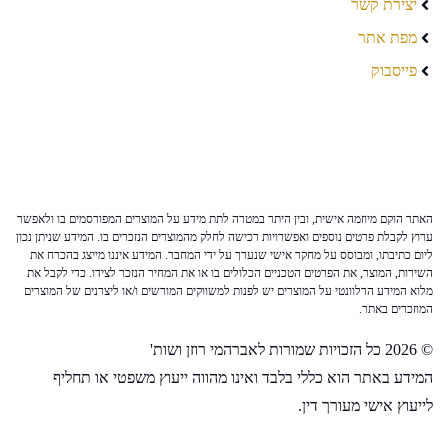
יצירת קשר
מפת אתר
פייסבוק
האתר הוקם מיוזמה אישית, ובין היתר במטרה לתת מידע על המוצרים המפורסמים בו ולאפשר
ערוץ לקבלת פרטים נוספים ואפשרויות רכישה לחלק מהמוצרים הנזכרים בו. המידע שניתן נכון
ליום כתיבתו, ומבוסס על מחקר אישי שנערך על ידי המחבר. המידע איננו מייצג בהכרח את
השירות, המוצר, את הפרטים הטכניים הכלולים בו או את המחיר הנזכר לצידו. כדי לקבל את
מלוא המידע הרלוונטי על המוצרים יש לפנות למשווקים המורשים ו/או ליצרנים של המוצרים
המוזכרים באתר.
© 2026 כל הזכויות שמורות לאברהמי רוזן ושות'
המידע באתר הוא כללי בלבד ואינו מהווה ייעוץ משפטי או תחליף
לייעוץ אישי מעורך דין.