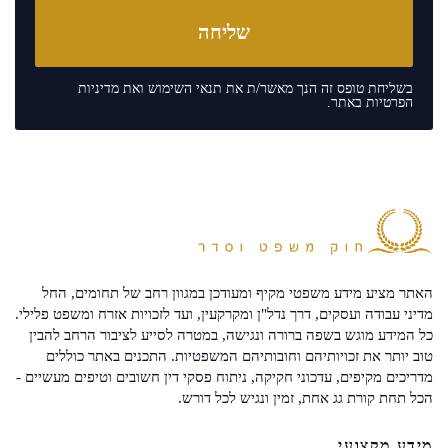
בשליחת טופס זה הנך מאשר/ת את
תנאי השימוש
ואת
מדיניות
הפרטיות
באתר.
האתר מציע מידע משפטי מקיף ומעודכן במגוון רחב של תחומים, החל
מדיני עבודה ועסקים, דרך נדל"ן ומקרקעין, ועד לזכויות אזרח ומשפט פלילי.
כל המידע מוגש בשפה ברורה ונגישה, במטרה לסייע לציבור הרחב להבין
טוב יותר את זכויותיהם וחובותיהם המשפטיות. התכנים באתר כוללים
מדריכים מקיפים, עדכוני חקיקה, ניתוח פסקי דין חשובים וטיפים מעשיים -
הכל תחת קורת גג אחת, זמין ונגיש לכל דורש.
מידע מקצועי