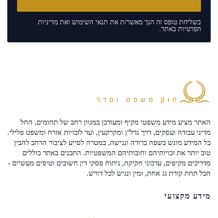
בשליחת טופס זה הנך מאשר/ת את
תנאי השימוש
ואת
מדיניות
הפרטיות
באתר.
האתר מציע מידע משפטי מקיף ומעודכן במגוון רחב של תחומים, החל
מדיני עבודה ועסקים, דרך נדל"ן ומקרקעין, ועד לזכויות אזרח ומשפט פלילי.
כל המידע מוגש בשפה ברורה ונגישה, במטרה לסייע לציבור הרחב להבין
טוב יותר את זכויותיהם וחובותיהם המשפטיות. התכנים באתר כוללים
מדריכים מקיפים, עדכוני חקיקה, ניתוח פסקי דין חשובים וטיפים מעשיים -
הכל תחת קורת גג אחת, זמין ונגיש לכל דורש.
מידע מקצועי