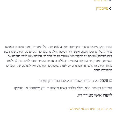
פייסבוק
האתר הוקם מיוזמה אישית, ובין היתר במטרה לתת מידע על המוצרים המפורסמים בו ולאפשר
ערוץ לקבלת פרטים נוספים ואפשרויות רכישה לחלק מהמוצרים הנזכרים בו. המידע שניתן נכון
ליום כתיבתו, ומבוסס על מחקר אישי שנערך על ידי המחבר. המידע איננו מייצג בהכרח את
השירות, המוצר, את הפרטים הטכניים הכלולים בו או את המחיר הנזכר לצידו. כדי לקבל את
מלוא המידע הרלוונטי על המוצרים יש לפנות למשווקים המורשים ו/או ליצרנים של המוצרים
המוזכרים באתר.
© 2026 כל הזכויות שמורות לאברהמי רוזן ושות'
המידע באתר הוא כללי בלבד ואינו מהווה ייעוץ משפטי או תחליף
לייעוץ אישי מעורך דין.
מדיניות פרטיות
תנאי שימוש