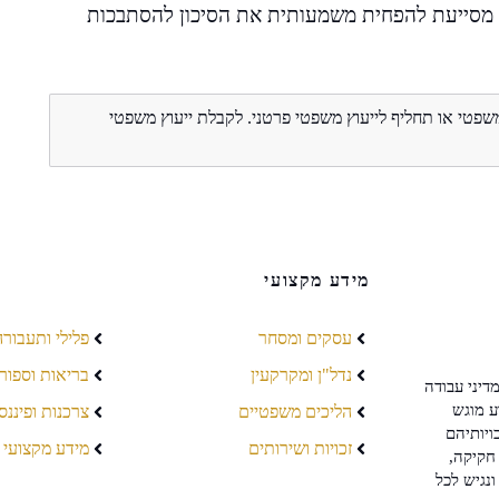
 מסייעת להפחית משמעותית את הסיכון להסתבכות
משפטי או תחליף לייעוץ משפטי פרטני. לקבלת ייעוץ משפטי
מידע מקצועי
עסקים ומסחר
פלילי ותעבורה
נדל"ן ומקרקעין
בריאות וספור
דיני עבודה
ע מוגש
הליכים משפטיים
צרכנות ופיננס
ויותיהם
זכויות ושירותים
מידע מקצועי
חקיקה,
ונגיש לכל