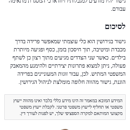
גישור יהיו מודעים למגבלותיו ויוודאו כי המסגרת מתאימה
עבורם.
לסיכום
גישור בגירושין הוא כלי עוצמתי שמאפשר פרידה בדרך
מכבדת ומיטיבה, תוך חיסכון בזמן, כסף ופגיעה מיותרת
בילדים. כאשר שני הצדדים מגיעים מתוך רצון כן לשתף
פעולה, ניתן למצוא פתרונות יצירתיים ולהימנע מהמאבק
המשפטי המתיש. לכן, עבור זוגות המעוניינים בפרידה
הוגנת, גישור מהווה חלופה מומלצת לניהול הגירושין.
המידע המובא במאמר זה הינו מידע כללי בלבד ואינו מהווה ייעוץ
משפטי או תחליף לייעוץ משפטי פרטני. לקבלת ייעוץ משפטי
מקצועי המותאם למקרה הספציפי שלך, יש לפנות לעורך דין.