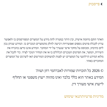
פייסבוק
האתר הוקם מיוזמה אישית, ובין היתר במטרה לתת מידע על המוצרים המפורסמים בו ולאפשר
ערוץ לקבלת פרטים נוספים ואפשרויות רכישה לחלק מהמוצרים הנזכרים בו. המידע שניתן נכון
ליום כתיבתו, ומבוסס על מחקר אישי שנערך על ידי המחבר. המידע איננו מייצג בהכרח את
השירות, המוצר, את הפרטים הטכניים הכלולים בו או את המחיר הנזכר לצידו. כדי לקבל את
מלוא המידע הרלוונטי על המוצרים יש לפנות למשווקים המורשים ו/או ליצרנים של המוצרים
המוזכרים באתר.
© 2026 כל הזכויות שמורות לאברהמי רוזן ושות'
המידע באתר הוא כללי בלבד ואינו מהווה ייעוץ משפטי או תחליף
לייעוץ אישי מעורך דין.
מדיניות פרטיות
תנאי שימוש