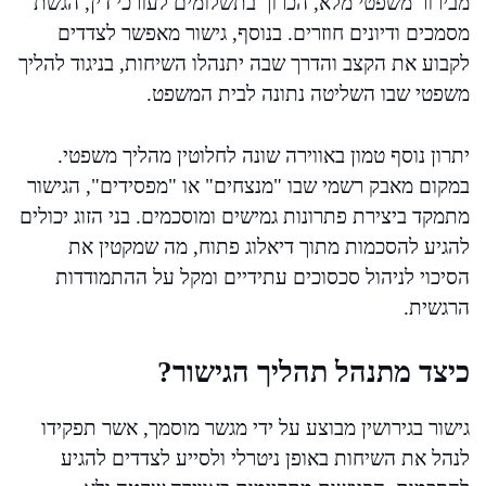
מבירור משפטי מלא, הכרוך בתשלומים לעורכי דין, הגשת
מסמכים ודיונים חוזרים. בנוסף, גישור מאפשר לצדדים
לקבוע את הקצב והדרך שבה יתנהלו השיחות, בניגוד להליך
משפטי שבו השליטה נתונה לבית המשפט.
יתרון נוסף טמון באווירה שונה לחלוטין מהליך משפטי.
במקום מאבק רשמי שבו "מנצחים" או "מפסידים", הגישור
מתמקד ביצירת פתרונות גמישים ומוסכמים. בני הזוג יכולים
להגיע להסכמות מתוך דיאלוג פתוח, מה שמקטין את
הסיכוי לניהול סכסוכים עתידיים ומקל על ההתמודדות
הרגשית.
כיצד מתנהל תהליך הגישור?
גישור בגירושין מבוצע על ידי מגשר מוסמך, אשר תפקידו
לנהל את השיחות באופן ניטרלי ולסייע לצדדים להגיע