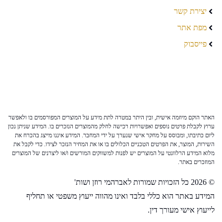
יצירת קשר
מפת אתר
פייסבוק
האתר הוקם מיוזמה אישית, ובין היתר במטרה לתת מידע על המוצרים המפורסמים בו ולאפשר
ערוץ לקבלת פרטים נוספים ואפשרויות רכישה לחלק מהמוצרים הנזכרים בו. המידע שניתן נכון
ליום כתיבתו, ומבוסס על מחקר אישי שנערך על ידי המחבר. המידע איננו מייצג בהכרח את
השירות, המוצר, את הפרטים הטכניים הכלולים בו או את המחיר הנזכר לצידו. כדי לקבל את
מלוא המידע הרלוונטי על המוצרים יש לפנות למשווקים המורשים ו/או ליצרנים של המוצרים
המוזכרים באתר.
© 2026 כל הזכויות שמורות לאברהמי רוזן ושות'
המידע באתר הוא כללי בלבד ואינו מהווה ייעוץ משפטי או תחליף
לייעוץ אישי מעורך דין.