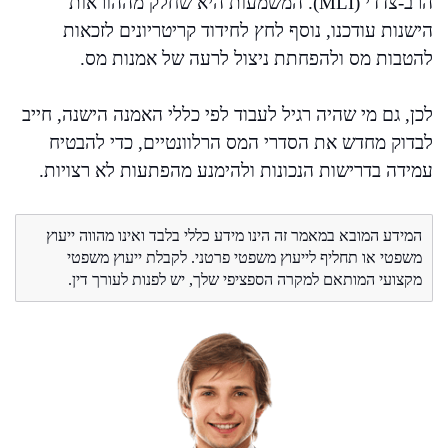
הרב-צדדי (MLI). המשמעות היא שחלק מההוראות
הישנות עודכנו, נוסף לחץ לחידוד קריטריונים לזכאות
להטבות מס ולהפחתת ניצול לרעה של אמנות מס.
לכן, גם מי שהיה רגיל לעבוד לפי כללי האמנה הישנה, חייב
לבדוק מחדש את הסדרי המס הרלוונטיים, כדי להבטיח
עמידה בדרישות הנכונות ולהימנע מהפתעות לא רצויות.
המידע המובא במאמר זה הינו מידע כללי בלבד ואינו מהווה ייעוץ
משפטי או תחליף לייעוץ משפטי פרטני. לקבלת ייעוץ משפטי
מקצועי המותאם למקרה הספציפי שלך, יש לפנות לעורך דין.