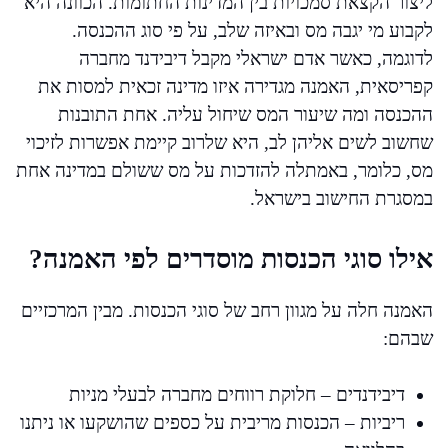
ליצור הקצאת סמכויות בין המדינות החתומות. הכוונה היא
לקבוע מי יגבה מס ובאיזה שלב, על פי סוג ההכנסה.
לדוגמה, כאשר אדם ישראלי מקבל דיבידנד מחברה
קפריסאית, האמנה מגדירה איזו מדינה זכאית למסות את
ההכנסה ומה שיעור המס שיחול עליה. אחת התובנות
שחשוב לשים אליהן לב, היא שלרוב קיימת אפשרות לזיכוי
מס, כלומר, באמתלה להזדכות על מס ששולם במדינה אחת
במסגרת החישוב בישראל.
אילו סוגי הכנסות מוסדרים לפי האמנה?
האמנה חלה על מגוון רחב של סוגי הכנסות. מבין המרכזיים
שבהם:
דיבידנדים – חלוקת רווחים מחברה לבעלי מניות
ריביות – הכנסות מריבית על כספים שהושקעו או ניתנו