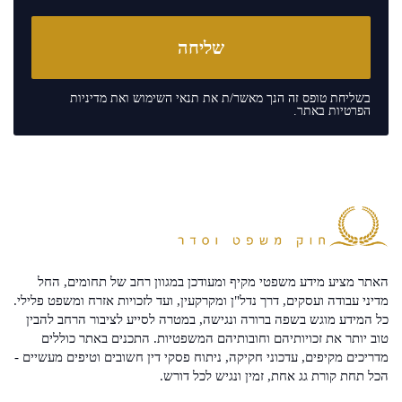
בשליחת טופס זה הנך מאשר/ת את
תנאי השימוש
ואת
מדיניות
הפרטיות
באתר.
האתר מציע מידע משפטי מקיף ומעודכן במגוון רחב של תחומים, החל
מדיני עבודה ועסקים, דרך נדל"ן ומקרקעין, ועד לזכויות אזרח ומשפט פלילי.
כל המידע מוגש בשפה ברורה ונגישה, במטרה לסייע לציבור הרחב להבין
טוב יותר את זכויותיהם וחובותיהם המשפטיות. התכנים באתר כוללים
מדריכים מקיפים, עדכוני חקיקה, ניתוח פסקי דין חשובים וטיפים מעשיים -
הכל תחת קורת גג אחת, זמין ונגיש לכל דורש.