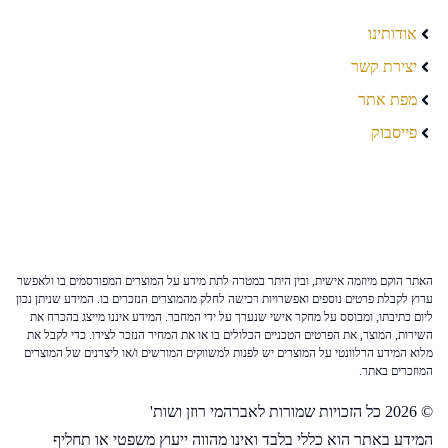
אודותינו
יצירת קשר
מפת אתר
פייסבוק
האתר הוקם מיוזמה אישית, ובין היתר במטרה לתת מידע על המוצרים המפורסמים בו ולאפשר
ערוץ לקבלת פרטים נוספים ואפשרויות רכישה לחלק מהמוצרים הנזכרים בו. המידע שניתן נכון
ליום כתיבתו, ומבוסס על מחקר אישי שנערך על ידי המחבר. המידע איננו מייצג בהכרח את
השירות, המוצר, את הפרטים הטכניים הכלולים בו או את המחיר הנזכר לצידו. כדי לקבל את
מלוא המידע הרלוונטי על המוצרים יש לפנות למשווקים המורשים ו/או ליצרנים של המוצרים
המוזכרים באתר.
© 2026 כל הזכויות שמורות לאברהמי רוזן ושות'
המידע באתר הוא כללי בלבד ואינו מהווה ייעוץ משפטי או תחליף