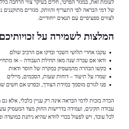
לעומת זאת, במגזר הפרטי, חלים בעיקר צווי הרחבה כלל
של דמי הבראה לפי התעריף והוותק. מגזרים מתוקננים נו
לצווים ספציפיים עם תנאים ייחודיים.
המלצות לשמירה על זכויותיכם
עקבו אחרי תלושי השכר ובדקו אם הרכיב שולם
ודאו אם עברה שנה מאז תחילת העבודה – אז מתחיל
בקשו הבהרה מהמעסיק במקרה של חוסר ודאות
שמרו על תיעוד – דוחות שעות, הסכמים, מיילים
פנו לגורם מוסמך במידת הצורך, ובפרט אם חשים שה
הכרה בזכות לדמי הבראה אינה רק עניין כלכלי, אלא גם מ
עבודה תקינים, ועמידה בדרישות החוק מצד המעסיק עשוי
לכל עובד, ויש לפעול בכדי לוודא שהיא ניתנת במועדה ו