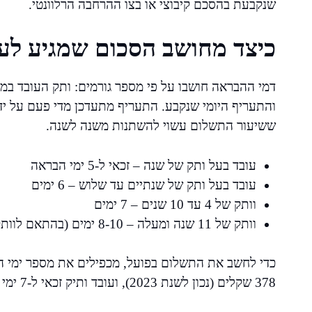
שנקבעת בהסכם קיבוצי או בצו ההרחבה הרלוונטי.
כיצד מחושב הסכום שמגיע לע
דמי ההבראה חושבו על פי מספר גורמים: ותק העובד במקו
והתעריף היומי שנקבע. התעריף מתעדכן מדי פעם על יד
ששיעור התשלום עשוי להשתנות משנה לשנה.
עובד בעל ותק של שנה – זכאי ל-5 ימי הבראה
עובד בעל ותק של שנתיים עד שלוש – 6 ימים
וותק של 4 עד 10 שנים – 7 ימים
וותק של 11 שנה ומעלה – 8-10 ימים (בהתאם לוותק)
כדי לחשב את התשלום בפועל, מכפילים את מספר ימי הזכ
378 שקלים (נכון לשנת 2023), ועובד ותיק זכאי ל-7 ימי הבראה – הסכום הכולל שיקבל יהיה 2,646 שקלים.