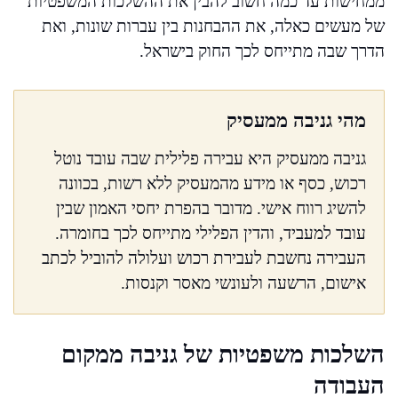
ממחישות עד כמה חשוב להבין את ההשלכות המשפטיות
של מעשים כאלה, את ההבחנות בין עברות שונות, ואת
הדרך שבה מתייחס לכך החוק בישראל.
מהי גניבה ממעסיק
גניבה ממעסיק היא עבירה פלילית שבה עובד נוטל
רכוש, כסף או מידע מהמעסיק ללא רשות, בכוונה
להשיג רווח אישי. מדובר בהפרת יחסי האמון שבין
עובד למעביד, והדין הפלילי מתייחס לכך בחומרה.
העבירה נחשבת לעבירת רכוש ועלולה להוביל לכתב
אישום, הרשעה ולעונשי מאסר וקנסות.
השלכות משפטיות של גניבה ממקום
העבודה