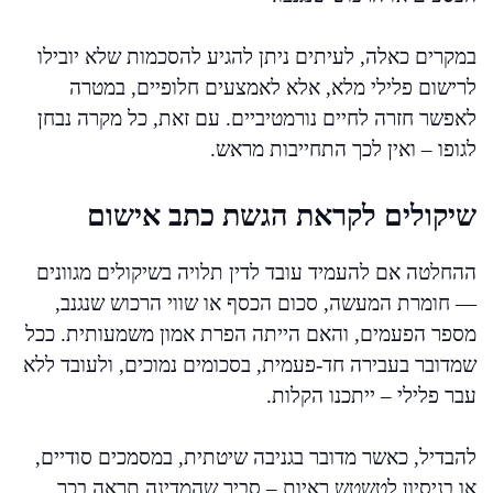
במקרים כאלה, לעיתים ניתן להגיע להסכמות שלא יובילו
לרישום פלילי מלא, אלא לאמצעים חלופיים, במטרה
לאפשר חזרה לחיים נורמטיביים. עם זאת, כל מקרה נבחן
לגופו – ואין לכך התחייבות מראש.
שיקולים לקראת הגשת כתב אישום
ההחלטה אם להעמיד עובד לדין תלויה בשיקולים מגוונים
— חומרת המעשה, סכום הכסף או שווי הרכוש שנגנב,
מספר הפעמים, והאם הייתה הפרת אמון משמעותית. ככל
שמדובר בעבירה חד-פעמית, בסכומים נמוכים, ולעובד ללא
עבר פלילי – ייתכנו הקלות.
להבדיל, כאשר מדובר בגניבה שיטתית, במסמכים סודיים,
או בניסיון לטשטש ראיות – סביר שהמדינה תראה בכך