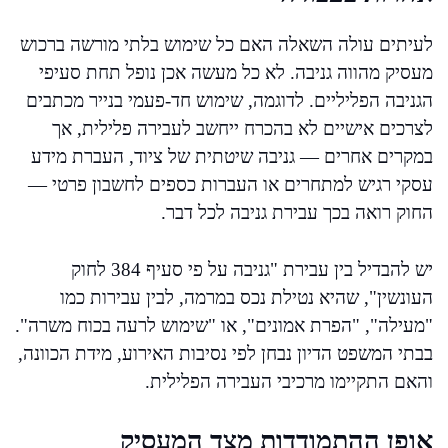
לעיתים עולה השאלה האם כל שימוש בלתי מורשה ברכוש
מעסיק מהווה גניבה. לא כל מעשה אכן נופל תחת סעיפי
הגניבה הפליליים. לדוגמה, שימוש חד-פעמי בנייר מכתבים
לצרכים אישיים לא בהכרח ייחשב לעבירה פלילית, אך
במקרים אחרים — גניבה שיטתית של ציוד, העברת מידע
עסקי רגיש למתחרים או העברות כספים לחשבון פרטי —
החוק רואה בכך עבירת גניבה לכל דבר.
יש להבדיל בין עבירת "גניבה על פי סעיף 384 לחוק
העונשין", שהיא נטילת נכס במרמה, לבין עבירות כמו
"מעילה", "הפרת אמונים", או "שימוש לרעה בכוח משרה".
בבתי המשפט הדיון נבחן לפי נסיבות האירוע, מידת הכוונה,
והאם התקיימו מרכיבי העבירה הפלילית.
אופן ההתמודדות מצד המעסיק