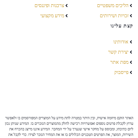
הליכים משפטיים
צרכנות ופיננסים
זכויות ושירותים
מידע מקצועי
קצת עלינו
אודותינו
יצירת קשר
מפת אתר
פייסבוק
האתר הוקם מיוזמה אישית, ובין היתר במטרה לתת מידע על המוצרים המפורסמים בו ולאפשר
ערוץ לקבלת פרטים נוספים ואפשרויות רכישה לחלק מהמוצרים הנזכרים בו. המידע שניתן נכון
ליום כתיבתו, ומבוסס על מחקר אישי שנערך על ידי המחבר. המידע איננו מייצג בהכרח את
השירות, המוצר, את הפרטים הטכניים הכלולים בו או את המחיר הנזכר לצידו. כדי לקבל את