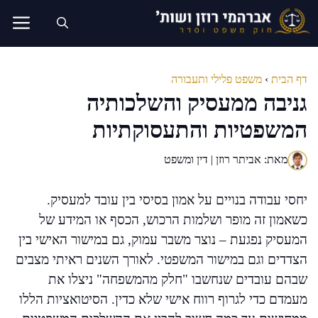
דלג
תוכן
דף הבית
›
משפט פלילי ותעבורה
גניבה ממעסיק והשלכותיה
המשפטיות והתעסוקתיות
מאת: אביתר רוזן | דין ומשפט
יחסי עבודה בנויים על אמון בסיסי בין עובד למעסיק.
כשאמון זה מופר ושלמות הרכוש, הכסף או המידע של
המעסיק נפגעת – נוצר משבר עמוק, גם במישור האישי בין
הצדדים וגם במישור המשפטי. לאורך השנים ראיתי מצבים
שבהם עובדים שנחשבו "חלק מהמשפחה" ניצלו את
מעמדם כדי לגרוף רווח אישי שלא כדין. הסיטואציות הללו