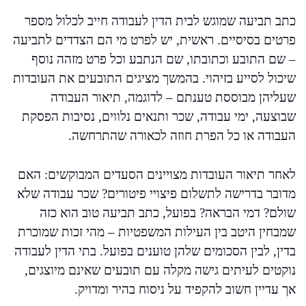
כתב תביעה שמוגש לבית הדין לעבודה חייב לכלול מספר
פרטים בסיסיים. ראשית, יש לפרט מי הם הצדדים לתביעה
– שם התובע וכתובתו, שם הנתבע וכל פרט מזהה נוסף
שיכול לסייע בזיהוי. בהמשך מציגים התובעים את העובדות
שעליהן מבוססת טענתם – לדוגמה, תיאור העבודה
שבוצעה, ימי עבודה, שכר ותנאים נלווים, נסיבות הפסקת
העבודה או כל הפרת חוזה לכאורה שהתרחשה.
לאחר תיאור העובדות מצויינים הסעדים המבוקשים: האם
מדובר בדרישה לתשלום פיצויי פיטורים? שכר עבודה שלא
שולם? דמי הבראה? בפועל, כתב תביעה טוב הוא כזה
שמבחין היטב בין העילות המשפטיות – מהי זכות שמוכרת
בדין, לבין הסכומים שלהן טוענים בפועל. בתי הדין לעבודה
נוקטים לעיתים גישה מקלה עם תובעים שאינם מיוצגים,
אך עדיין חשוב להקפיד על ניסוח בהיר ומדויק.