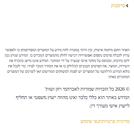
פייסבוק
האתר הוקם מיוזמה אישית, ובין היתר במטרה לתת מידע על המוצרים המפורסמים בו ולאפשר
ערוץ לקבלת פרטים נוספים ואפשרויות רכישה לחלק מהמוצרים הנזכרים בו. המידע שניתן נכון
ליום כתיבתו, ומבוסס על מחקר אישי שנערך על ידי המחבר. המידע איננו מייצג בהכרח את
השירות, המוצר, את הפרטים הטכניים הכלולים בו או את המחיר הנזכר לצידו. כדי לקבל את
מלוא המידע הרלוונטי על המוצרים יש לפנות למשווקים המורשים ו/או ליצרנים של המוצרים
המוזכרים באתר.
© 2026 כל הזכויות שמורות לאברהמי רוזן ושות'
המידע באתר הוא כללי בלבד ואינו מהווה ייעוץ משפטי או תחליף
לייעוץ אישי מעורך דין.
מדיניות פרטיות
תנאי שימוש