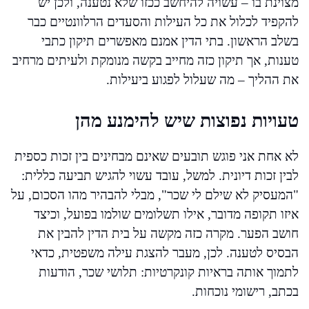
מצוינת בו – עשויה להיחשב ככזו שלא נטענה, ולכן יש
להקפיד לכלול את כל העילות והסעדים הרלוונטיים כבר
בשלב הראשון. בתי הדין אמנם מאפשרים תיקון כתבי
טענות, אך תיקון כזה מחייב בקשה מנומקת ולעיתים מרחיב
את ההליך – מה שעלול לפגוע ביעילות.
טעויות נפוצות שיש להימנע מהן
לא אחת אני פוגש תובעים שאינם מבחינים בין זכות כספית
לבין זכות דיונית. למשל, עובד עשוי להגיש תביעה כללית:
"המעסיק לא שילם לי שכר", מבלי להבהיר מהו הסכום, על
איזו תקופה מדובר, אילו תשלומים שולמו בפועל, וכיצד
חושב הפער. מקרה כזה מקשה על בית הדין להבין את
הבסיס לטענה. לכן, מעבר להצגת עילה משפטית, כדאי
לתמוך אותה בראיות קונקרטיות: תלושי שכר, הודעות
בכתב, רישומי נוכחות.