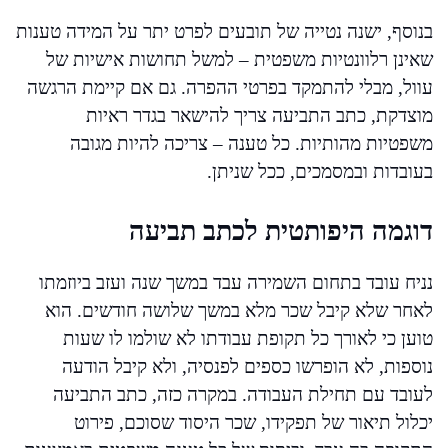
בנוסף, ישנה נטייה של תובעים לפרט יתר על המידה טענות
שאינן רלוונטיות משפטית – למשל תחושות אישיות של
עוול, מבלי להתמקד בפרטי ההפרה. גם אם קיימת הרגשה
מוצדקת, כתב התביעה צריך להישאר בגדר ראיות
משפטיות מהותיות. כל טענה – צריכה להיות מגובה
בעובדות ובמסמכים, ככל שניתן.
דוגמה היפותטית לכתב תביעה
נניח עובד בתחום השמירה עבד במשך שנה ועזב ביוזמתו
לאחר שלא קיבל שכר מלא במשך שלושה חודשים. הוא
טוען כי לאורך כל תקופת עבודתו לא שולמו לו שעות
נוספות, לא הופרשו כספים לפנסיה, ולא קיבל הודעה
לעובד עם תחילת העבודה. במקרה כזה, כתב התביעה
יכלול תיאור של תפקידו, שכר היסוד שסוכם, פירוט