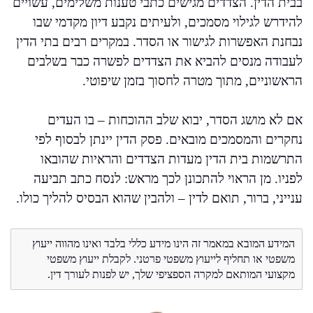
בבית הדין. הצדדים מגישים כתבי טענות משלימים, עשויים
להידרש לגילוי מסמכים, ולעיתים נקבע דיון מקדמי שבו
נבחנת האפשרות לגישור או הסדר. במקרים רבים בתי הדין
לעבודה מנסים להביא את הצדדים לפשרה כבר בשלבים
הראשוניים, מתוך מטרה לחסוך בזמן שיפוטי.
אם לא מושג הסדר, יבוא שלב ההוכחות – בו העדים
נחקרים והמסמכים מובאים. פסק הדין יינתן לבסוף לפי
התרשמות בית הדין מעדות הצדדים והראיות שהובאו
לפניו. מן הראוי להתכונן לכך מראש: לנסח כתב תביעה
ענייני, ברור, תואם לדין – ולהבין שהוא הבסיס להליך כולו.
המידע המובא במאמר זה הינו מידע כללי בלבד ואינו מהווה ייעוץ
משפטי או תחליף לייעוץ משפטי פרטני. לקבלת ייעוץ משפטי
מקצועי המותאם למקרה הספציפי שלך, יש לפנות לעורך דין.