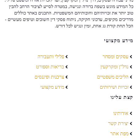
מדיני עבודה ועסקים, דרך נדל"ן ומקרקעין, ועד לזכויות אזרח ומשפט פלילי.
כל המידע מוגש בשפה ברורה ונגישה, במטרה לסייע לציבור הרחב להבין
טוב יותר את זכויותיהם וחובותיהם המשפטיות. התכנים באתר כוללים
מדריכים מקיפים, עדכוני חקיקה, ניתוח פסקי דין חשובים וטיפים מעשיים -
הכל תחת קורת גג אחת, זמין ונגיש לכל דורש.
מידע מקצועי
עסקים ומסחר
פלילי ותעבורה
נדל"ן ומקרקעין
בריאות וספורט
הליכים משפטיים
צרכנות ופיננסים
זכויות ושירותים
מידע מקצועי
קצת עלינו
אודותינו
יצירת קשר
מפת אתר