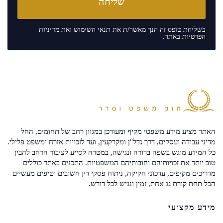
בשליחת טופס זה הנך מאשר/ת את
תנאי השימוש
ואת
מדיניות
הפרטיות
באתר.
האתר מציע מידע משפטי מקיף ומעודכן במגוון רחב של תחומים, החל
מדיני עבודה ועסקים, דרך נדל"ן ומקרקעין, ועד לזכויות אזרח ומשפט פלילי.
כל המידע מוגש בשפה ברורה ונגישה, במטרה לסייע לציבור הרחב להבין
טוב יותר את זכויותיהם וחובותיהם המשפטיות. התכנים באתר כוללים
מדריכים מקיפים, עדכוני חקיקה, ניתוח פסקי דין חשובים וטיפים מעשיים -
הכל תחת קורת גג אחת, זמין ונגיש לכל דורש.
מידע מקצועי