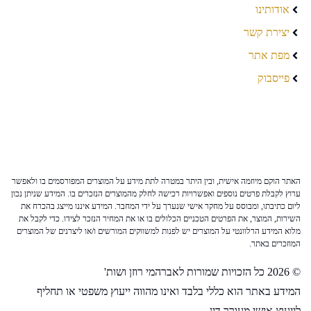
אודותינו
יצירת קשר
מפת אתר
פייסבוק
האתר הוקם מיוזמה אישית, ובין היתר במטרה לתת מידע על המוצרים המפורסמים בו ולאפשר
ערוץ לקבלת פרטים נוספים ואפשרויות רכישה לחלק מהמוצרים הנזכרים בו. המידע שניתן נכון
ליום כתיבתו, ומבוסס על מחקר אישי שנערך על ידי המחבר. המידע איננו מייצג בהכרח את
השירות, המוצר, את הפרטים הטכניים הכלולים בו או את המחיר הנזכר לצידו. כדי לקבל את
מלוא המידע הרלוונטי על המוצרים יש לפנות למשווקים המורשים ו/או ליצרנים של המוצרים
המוזכרים באתר.
© 2026 כל הזכויות שמורות לאברהמי רוזן ושות'
המידע באתר הוא כללי בלבד ואינו מהווה ייעוץ משפטי או תחליף
לייעוץ אישי מעורך דין.