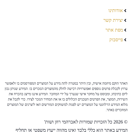
אודותינו
יצירת קשר
מפת אתר
פייסבוק
האתר הוקם מיוזמה אישית, ובין היתר במטרה לתת מידע על המוצרים המפורסמים בו ולאפשר
ערוץ לקבלת פרטים נוספים ואפשרויות רכישה לחלק מהמוצרים הנזכרים בו. המידע שניתן נכון
ליום כתיבתו, ומבוסס על מחקר אישי שנערך על ידי המחבר. המידע איננו מייצג בהכרח את
השירות, המוצר, את הפרטים הטכניים הכלולים בו או את המחיר הנזכר לצידו. כדי לקבל את
מלוא המידע הרלוונטי על המוצרים יש לפנות למשווקים המורשים ו/או ליצרנים של המוצרים
המוזכרים באתר.
© 2026 כל הזכויות שמורות לאברהמי רוזן ושות'
המידע באתר הוא כללי בלבד ואינו מהווה ייעוץ משפטי או תחליף