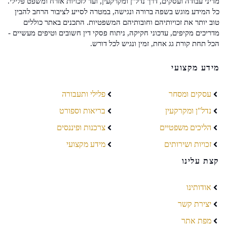
מדיני עבודה ועסקים, דרך נדל"ן ומקרקעין, ועד לזכויות אזרח ומשפט פלילי.
כל המידע מוגש בשפה ברורה ונגישה, במטרה לסייע לציבור הרחב להבין
טוב יותר את זכויותיהם וחובותיהם המשפטיות. התכנים באתר כוללים
מדריכים מקיפים, עדכוני חקיקה, ניתוח פסקי דין חשובים וטיפים מעשיים -
הכל תחת קורת גג אחת, זמין ונגיש לכל דורש.
מידע מקצועי
עסקים ומסחר
פלילי ותעבורה
נדל"ן ומקרקעין
בריאות וספורט
הליכים משפטיים
צרכנות ופיננסים
זכויות ושירותים
מידע מקצועי
קצת עלינו
אודותינו
יצירת קשר
מפת אתר