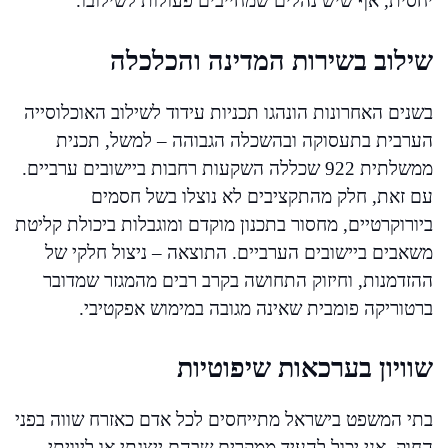
יחסית, אף שיש נהלים שמחייבים פעולות לשילובו.
שילוב בשירות המדינה והכלכלה
בשנים האחרונות הונהגו תכניות עידוד לשילוב האוכלוסייה
הערבית בתעסוקה ובהשכלה הגבוהה – למשל, תכנית
ממשלתית 922 שכללה השקעות רחבות ביישובים ערביים.
עם זאת, חלק מהתקציבים לא נוצלו בשל חסמים
ביורוקרטיים, מחסור בתכנון מוקדם ומוגבלות ביכולת קליטת
משאבים ביישובים הערביים. התוצאה – ניצול חלקי של
ההזדמנות, וחיזוק התחושה בקרב רבים מהמגזר שמדובר
ברטוריקה פומבית שאינה מגובה במימוש אפקטיבי.
שוויון בערכאות שיפוטיות
בתי המשפט בישראל מתייחסים לכל אדם כאזרח שווה בפני
החוק. אני יכול להעיד ממקרים שבהם ייצגתי או ליוויתי