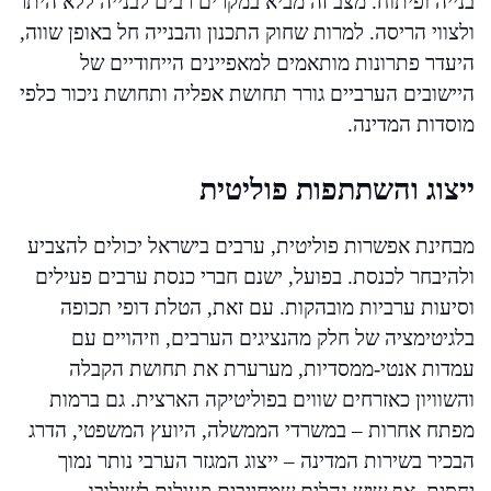
בנייה ופיתוח. מצב זה מביא במקרים רבים לבנייה ללא היתר
ולצווי הריסה. למרות שחוק התכנון והבנייה חל באופן שווה,
היעדר פתרונות מותאמים למאפיינים הייחודיים של
היישובים הערביים גורר תחושת אפליה ותחושת ניכור כלפי
מוסדות המדינה.
ייצוג והשתתפות פוליטית
מבחינת אפשרות פוליטית, ערבים בישראל יכולים להצביע
ולהיבחר לכנסת. בפועל, ישנם חברי כנסת ערבים פעילים
וסיעות ערביות מובהקות. עם זאת, הטלת דופי תכופה
בלגיטימציה של חלק מהנציגים הערבים, וזיהויים עם
עמדות אנטי-ממסדיות, מערערת את תחושת הקבלה
והשוויון כאזרחים שווים בפוליטיקה הארצית. גם ברמות
מפתח אחרות – במשרדי הממשלה, היועץ המשפטי, הדרג
הבכיר בשירות המדינה – ייצוג המגזר הערבי נותר נמוך