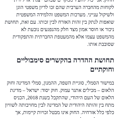
לקוחות מהחברה הערבית שהם זכו לדיון משפטי הוגן
ולשיקול ענייני. מערכות המשפט והלמידה המשפטית
שואפות לנתק בין זהות האזרח לבין זכותו. עם זאת, תחושת
ניכור או חוסר אמון מצד חלק מהנפגעים נובעת לא
מהמשפט עצמו אלא מהמעטפת החברתית והתפקודית
שסובבת אותו.
תחושת ההדרה בהקשרים סימבוליים
וחוקתיים
במישור הסמלי, סוגיית השפה, ההמנון, סמלי המדינה וחוק
הלאום – מכילים אתגר עמוק. חוק יסוד: ישראל – מדינת
הלאום של העם היהודי, שהתקבל בשנת 2018, הכניס
מתח בין זהותה היהודית של המדינה לבין מחויבותה לשוויון
כלפי כלל אזרחיה. החוק אינו מבטל זכויות קיימות, אך