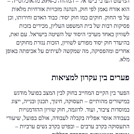
המיעוט הערבי בישראל – המהווה כ-20% מהאוכלוסייה –
הוא אזרח נאמן לפי חוק, הנהנה מזכויות אזרחיות מלאות
על פי החוק. חוקים כמו חוק יסוד: כבוד האדם וחירותו, וכן
פסיקות רבות של בית המשפט העליון, מכירים בזכות
לשוויון כאחד מערכי היסוד של השיטה בישראל. עם זאת,
בהיעדר חוק יסוד מפורש לשוויון, הזכות נגזרת מחוקים
אחרים ומהפסיקה, מה שמקשה לעיתים על אכיפתה באופן
מלא.
פערים בין עקרון למציאות
הפער בין הקיים המחייב בחוק לבין המצב בפועל מודגש
במישורים מהותיים – תעסוקה, חינוך, תכנון ובנייה, ייצוג
במוסדות ציבור, ועוד. לדוגמה, חוק שוויון ההזדמנויות
בעבודה אוסר אפליה בקבלה לעבודה, אולם בפועל, שיעורי
התעסוקה בקרב ערבים – ובפרט בקרב נשים ערביות –