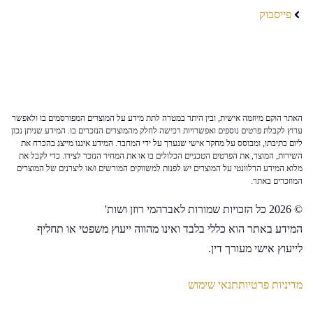
פייסבוק
האתר הוקם מיוזמה אישית, ובין היתר במטרה לתת מידע על המוצרים המפורסמים בו ולאפשר
ערוץ לקבלת פרטים נוספים ואפשרויות רכישה לחלק מהמוצרים הנזכרים בו. המידע שניתן נכון
ליום כתיבתו, ומבוסס על מחקר אישי שנערך על ידי המחבר. המידע איננו מייצג בהכרח את
השירות, המוצר, את הפרטים הטכניים הכלולים בו או את המחיר הנזכר לצידו. כדי לקבל את
מלוא המידע הרלוונטי על המוצרים יש לפנות למשווקים המורשים ו/או ליצרנים של המוצרים
המוזכרים באתר.
© 2026 כל הזכויות שמורות לאברהמי רוזן ושות'
המידע באתר הוא כללי בלבד ואינו מהווה ייעוץ משפטי או תחליף
לייעוץ אישי מעורך דין.
מדיניות פרטיות
תנאי שימוש