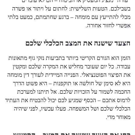
"עזרה" מנציג המעסיק או הביטוח – הם לא עובדים
בשבילכם. הטעות השלישית: לחתום על ויתור או פשרה
מבלי להתייעץ עם מומחה – ברגע שחתמתם, כמעט בלתי
אפשרי לחזור אחורה.
הצעד שישנה את המצב הכלכלי שלכם
הזמן הוא הגורם הקריטי ביותר בתביעות נזקי גוף מתאונות
עבודה. כל יום שעובר מחליש את המקרה שלכם ומקטין
את הפיצוי הפוטנציאלי. הפנייה המיידית לעורך דין מומחה
היא לא סימן של חולשה או תוקפנות – היא פשוט הדרך
החכמה לשמור על הזכויות שלכם. אל תיתנו למערכת
לרמוס אתכם – הכסף שמגיע לכם יכול להבטיח את העתיד
הכלכלי שלכם ושל המשפחה. פעלו עכשיו, לפני שיהיה
מאוחר מדי.
קחו את הצעד שישנה את המצב – התייעצו