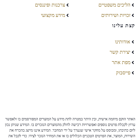
הליכים משפטיים
צרכנות ופיננסים
זכויות ושירותים
מידע מקצועי
קצת עלינו
אודותינו
יצירת קשר
מפת אתר
פייסבוק
האתר הוקם מיוזמה אישית, ובין היתר במטרה לתת מידע על המוצרים המפורסמים בו ולאפשר
ערוץ לקבלת פרטים נוספים ואפשרויות רכישה לחלק מהמוצרים הנזכרים בו. המידע שניתן נכון
ליום כתיבתו, ומבוסס על מחקר אישי שנערך על ידי המחבר. המידע איננו מייצג בהכרח את
השירות, המוצר, את הפרטים הטכניים הכלולים בו או את המחיר הנזכר לצידו. כדי לקבל את