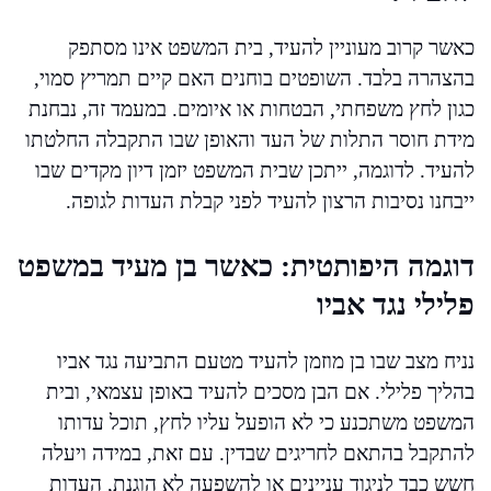
כאשר קרוב מעוניין להעיד, בית המשפט אינו מסתפק
בהצהרה בלבד. השופטים בוחנים האם קיים תמריץ סמוי,
כגון לחץ משפחתי, הבטחות או איומים. במעמד זה, נבחנת
מידת חוסר התלות של העד והאופן שבו התקבלה החלטתו
להעיד. לדוגמה, ייתכן שבית המשפט יזמן דיון מקדים שבו
ייבחנו נסיבות הרצון להעיד לפני קבלת העדות לגופה.
דוגמה היפותטית: כאשר בן מעיד במשפט
פלילי נגד אביו
נניח מצב שבו בן מוזמן להעיד מטעם התביעה נגד אביו
בהליך פלילי. אם הבן מסכים להעיד באופן עצמאי, ובית
המשפט משתכנע כי לא הופעל עליו לחץ, תוכל עדותו
להתקבל בהתאם לחריגים שבדין. עם זאת, במידה ויעלה
חשש כבד לניגוד עניינים או להשפעה לא הוגנת, העדות