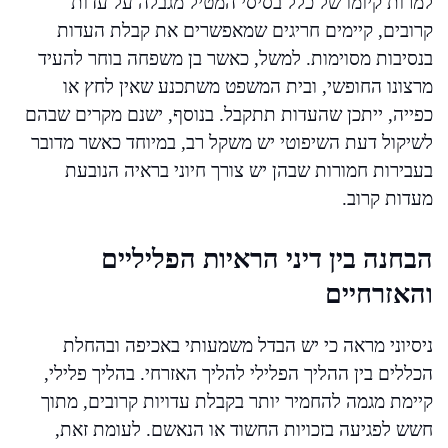
למרות קיומו של כלל בסיסי המטיל מגבלה על עדות
קרובים, קיימים חריגים שמאפשרים את קבלת העדות
בנסיבות מסוימות. למשל, כאשר בן משפחה בוחר להעיד
מרצונו החופשי, ובית המשפט משתכנע שאין לחץ או
כפייה, ייתכן שהעדות תתקבל. בנוסף, ישנם מקרים שבהם
לשיקול דעת השיפוטי יש משקל רב, במיוחד כאשר מדובר
בעבירות חמורות שבהן יש צורך חיוני בראיה הנובעת
מעדות קרוב.
הבחנה בין דיני הראיות הפליליים
והאזרחיים
ניסיוני מראה כי יש הבדל משמעותי באכיפה ובהחלת
הכללים בין ההליך הפלילי להליך האזרחי. בהליך פלילי,
קיימת מגמה להחמיר יותר בקבלת עדויות קרובים, מתוך
חשש לפגיעה בזכויות החשוד או הנאשם. לעומת זאת,