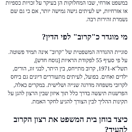
במשפט אזרחי, שבו המחלוקות הן בעיקר על זכויות כספיות
או אזרחיות, יש לעיתים גישה גמישה יותר, אם כי גם שם
נשמרת זהירות רבה.
מי מוגדר כ"קרוב" לפי הדין?
סוגיית ההגדרה המשפטית של "קרוב" אינה תמיד פשוטה.
על פי סעיף 55 לפקודת הראיות [נוסח חדש],
תשל"א-1971, קרוב מתייחס, בין היתר, לבני זוג, הורים,
ילדים ואחים. בפועל, לעיתים מתעוררים דיונים גם ביחס
לקרובי משפחה מדרגה שנייה ושלישית. במקרים כאלה,
הפרשנות תיעשה בדרך כלל תוך איזון שבין הרצון להגן על
תקינות ההליך לבין הצורך להגיע לחקר האמת.
כיצד בוחן בית המשפט את רצון הקרוב
להעיד?