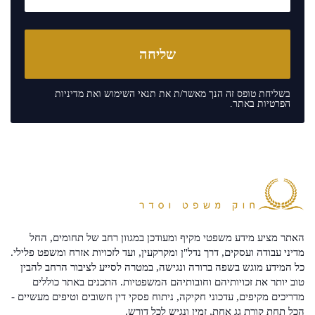
בשליחת טופס זה הנך מאשר/ת את
תנאי השימוש
ואת
מדיניות
הפרטיות
באתר.
האתר מציע מידע משפטי מקיף ומעודכן במגוון רחב של תחומים, החל
מדיני עבודה ועסקים, דרך נדל"ן ומקרקעין, ועד לזכויות אזרח ומשפט פלילי.
כל המידע מוגש בשפה ברורה ונגישה, במטרה לסייע לציבור הרחב להבין
טוב יותר את זכויותיהם וחובותיהם המשפטיות. התכנים באתר כוללים
מדריכים מקיפים, עדכוני חקיקה, ניתוח פסקי דין חשובים וטיפים מעשיים -
הכל תחת קורת גג אחת, זמין ונגיש לכל דורש.