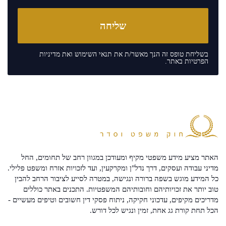
בשליחת טופס זה הנך מאשר/ת את
תנאי השימוש
ואת
מדיניות
הפרטיות
באתר.
האתר מציע מידע משפטי מקיף ומעודכן במגוון רחב של תחומים, החל
מדיני עבודה ועסקים, דרך נדל"ן ומקרקעין, ועד לזכויות אזרח ומשפט פלילי.
כל המידע מוגש בשפה ברורה ונגישה, במטרה לסייע לציבור הרחב להבין
טוב יותר את זכויותיהם וחובותיהם המשפטיות. התכנים באתר כוללים
מדריכים מקיפים, עדכוני חקיקה, ניתוח פסקי דין חשובים וטיפים מעשיים -
הכל תחת קורת גג אחת, זמין ונגיש לכל דורש.