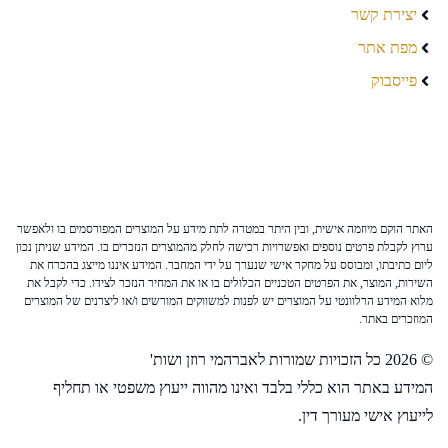
יצירת קשר
מפת אתר
פייסבוק
האתר הוקם מיוזמה אישית, ובין היתר במטרה לתת מידע על המוצרים המפורסמים בו ולאפשר
ערוץ לקבלת פרטים נוספים ואפשרויות רכישה לחלק מהמוצרים הנזכרים בו. המידע שניתן נכון
ליום כתיבתו, ומבוסס על מחקר אישי שנערך על ידי המחבר. המידע איננו מייצג בהכרח את
השירות, המוצר, את הפרטים הטכניים הכלולים בו או את המחיר הנזכר לצידו. כדי לקבל את
מלוא המידע הרלוונטי על המוצרים יש לפנות למשווקים המורשים ו/או ליצרנים של המוצרים
המוזכרים באתר.
© 2026 כל הזכויות שמורות לאברהמי רוזן ושות'
המידע באתר הוא כללי בלבד ואינו מהווה ייעוץ משפטי או תחליף
לייעוץ אישי מעורך דין.