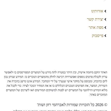
אודותינו
יצירת קשר
מפת אתר
פייסבוק
האתר הוקם מיוזמה אישית, ובין היתר במטרה לתת מידע על המוצרים המפורסמים בו ולאפשר
ערוץ לקבלת פרטים נוספים ואפשרויות רכישה לחלק מהמוצרים הנזכרים בו. המידע שניתן נכון
ליום כתיבתו, ומבוסס על מחקר אישי שנערך על ידי המחבר. המידע איננו מייצג בהכרח את
השירות, המוצר, את הפרטים הטכניים הכלולים בו או את המחיר הנזכר לצידו. כדי לקבל את
מלוא המידע הרלוונטי על המוצרים יש לפנות למשווקים המורשים ו/או ליצרנים של המוצרים
המוזכרים באתר.
© 2026 כל הזכויות שמורות לאברהמי רוזן ושות'