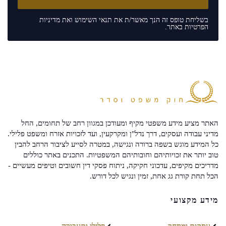
בשליחת טופס זה הנך מאשר/ת את
תנאי השימוש
ואת
מדיניות
הפרטיות
באתר.
האתר מציע מידע משפטי מקיף ומעודכן במגוון רחב של תחומים, החל
מדיני עבודה ועסקים, דרך נדל"ן ומקרקעין, ועד לזכויות אזרח ומשפט פלילי.
כל המידע מוגש בשפה ברורה ונגישה, במטרה לסייע לציבור הרחב להבין
טוב יותר את זכויותיהם וחובותיהם המשפטיות. התכנים באתר כוללים
מדריכים מקיפים, עדכוני חקיקה, ניתוח פסקי דין חשובים וטיפים מעשיים -
הכל תחת קורת גג אחת, זמין ונגיש לכל דורש.
מידע מקצועי