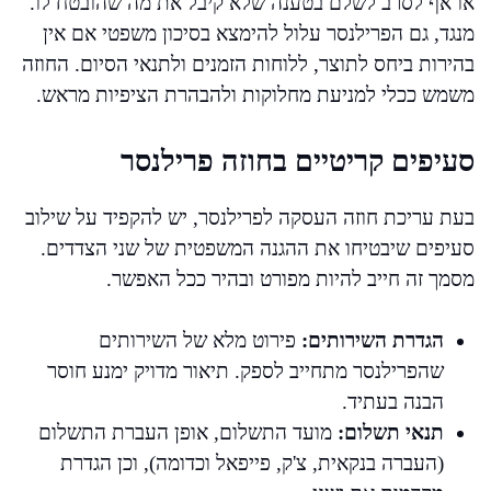
או אף לסרב לשלם בטענה שלא קיבל את מה שהובטח לו.
מנגד, גם הפרילנסר עלול להימצא בסיכון משפטי אם אין
בהירות ביחס לתוצר, ללוחות הזמנים ולתנאי הסיום. החוזה
משמש ככלי למניעת מחלוקות ולהבהרת הציפיות מראש.
סעיפים קריטיים בחוזה פרילנסר
בעת עריכת חוזה העסקה לפרילנסר, יש להקפיד על שילוב
סעיפים שיבטיחו את ההגנה המשפטית של שני הצדדים.
מסמך זה חייב להיות מפורט ובהיר ככל האפשר.
הגדרת השירותים:
פירוט מלא של השירותים
שהפרילנסר מתחייב לספק. תיאור מדויק ימנע חוסר
הבנה בעתיד.
תנאי תשלום:
מועד התשלום, אופן העברת התשלום
(העברה בנקאית, צ'ק, פייפאל וכדומה), וכן הגדרת