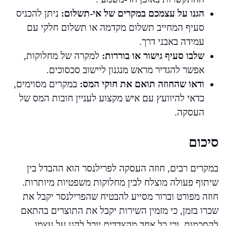
הגנו על עצמכם במקרים של אי-תשלום:
ניתן להכניס
סעיף המחייב תשלום מקדמה או תשלום חלקי עם
עמידה באבני דרך.
שלבו סעיף גישור או בוררות:
למקרה של מחלוקות,
אפשר להגדיר מראש מנגנון ליישוב סכסוכים.
ודאו שהחוזה תואם את חוקי המס:
במקרים מסוימים,
כדאי להיוועץ עם איש מקצוע לעניין חובות המס של
העסקה.
סיכום
במקרים רבים, חוזה העסקה לפרילנסר הוא ההבדל בין
שיתוף פעולה מוצלח לבין מחלוקות משפטיות מיותרות.
חוזה מפורט וברור מסייע להבטיח שהפרילנסר יקבל את
שכרו בזמן, כי מזמין השירות יקבל את התוצרים בהתאם
להסכמות, וכי כל אחד מהצדדים יוכל להגן על עצמו