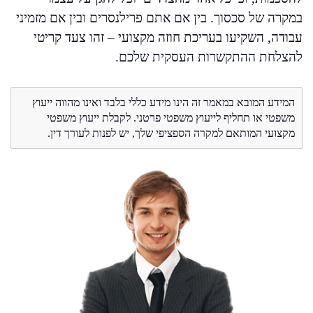
במקרה של סכסוך. בין אם אתם פרילנסרים ובין אם מזמיני
עבודה, השקיעו בעריכת חוזה מקצועי – זהו צעד קריטי
להצלחת ההתקשרות העסקית שלכם.
המידע המובא במאמר זה הינו מידע כללי בלבד ואינו מהווה ייעוץ
משפטי או תחליף לייעוץ משפטי פרטני. לקבלת ייעוץ משפטי
מקצועי המותאם למקרה הספציפי שלך, יש לפנות לעורך דין.