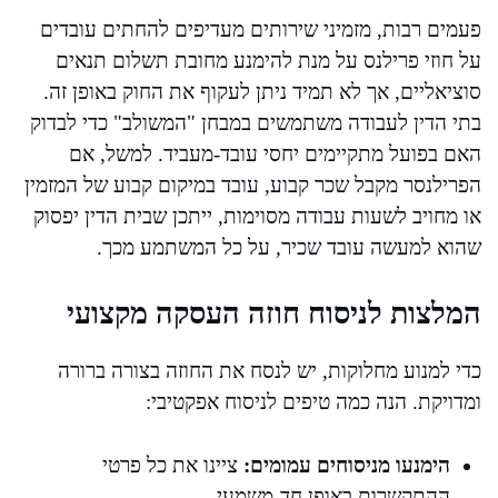
פעמים רבות, מזמיני שירותים מעדיפים להחתים עובדים
על חוזי פרילנס על מנת להימנע מחובת תשלום תנאים
סוציאליים, אך לא תמיד ניתן לעקוף את החוק באופן זה.
בתי הדין לעבודה משתמשים במבחן "המשולב" כדי לבדוק
האם בפועל מתקיימים יחסי עובד-מעביד. למשל, אם
הפרילנסר מקבל שכר קבוע, עובד במיקום קבוע של המזמין
או מחויב לשעות עבודה מסוימות, ייתכן שבית הדין יפסוק
שהוא למעשה עובד שכיר, על כל המשתמע מכך.
המלצות לניסוח חוזה העסקה מקצועי
כדי למנוע מחלוקות, יש לנסח את החוזה בצורה ברורה
ומדויקת. הנה כמה טיפים לניסוח אפקטיבי:
הימנעו מניסוחים עמומים:
ציינו את כל פרטי
ההתקשרות באופן חד-משמעי.