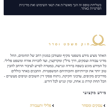
בשליחת טופס זה הנך מאשר/ת את
תנאי השימוש
ואת
מדיניות
הפרטיות
באתר.
האתר מציע מידע משפטי מקיף ומעודכן במגוון רחב של תחומים, החל
מדיני עבודה ועסקים, דרך נדל"ן ומקרקעין, ועד לזכויות אזרח ומשפט פלילי.
כל המידע מוגש בשפה ברורה ונגישה, במטרה לסייע לציבור הרחב להבין
טוב יותר את זכויותיהם וחובותיהם המשפטיות. התכנים באתר כוללים
מדריכים מקיפים, עדכוני חקיקה, ניתוח פסקי דין חשובים וטיפים מעשיים -
הכל תחת קורת גג אחת, זמין ונגיש לכל דורש.
מידע מקצועי
עסקים ומסחר
פלילי ותעבורה