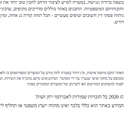
בשפה ברורה ונגישה, במטרה לסייע לציבור הרחב להבין טוב יותר את זכ
וחובותיהם המשפטיות. התכנים באתר כוללים מדריכים מקיפים, עדכוני 
ניתוח פסקי דין חשובים וטיפים מעשיים - הכל תחת קורת גג אחת, זמין 
דורש.
האתר הוקם מיוזמה אישית, ובין היתר במטרה לתת מידע על המוצרים המפורסמים בו ולאפש
ומבוסס על מחקר אישי שנערך על ידי המחבר. המידע איננו מייצג בהכרח את השירות, המו
לפנות למשווקים המורשים ו/או ליצרנים של המוצרים המוזכרים באתר.
© 2026 כל הזכויות שמורות לאברהמי רוזן ושות'
המידע באתר הוא כללי בלבד ואינו מהווה ייעוץ משפטי או תחליף לייע