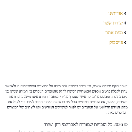
אודותינו
יצירת קשר
מפת אתר
פייסבוק
האתר הוקם מיוזמה אישית, ובין היתר במטרה לתת מידע על המוצרים המפורסמים בו ולאפשר
ערוץ לקבלת פרטים נוספים ואפשרויות רכישה לחלק מהמוצרים הנזכרים בו. המידע שניתן נכון
ליום כתיבתו, ומבוסס על מחקר אישי שנערך על ידי המחבר. המידע איננו מייצג בהכרח את
השירות, המוצר, את הפרטים הטכניים הכלולים בו או את המחיר הנזכר לצידו. כדי לקבל את
מלוא המידע הרלוונטי על המוצרים יש לפנות למשווקים המורשים ו/או ליצרנים של המוצרים
המוזכרים באתר.
© 2026 כל הזכויות שמורות לאברהמי רוזן ושות'