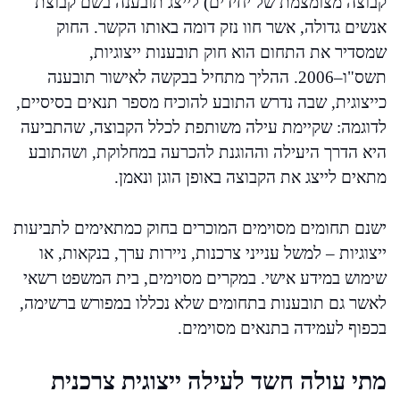
קבוצה מצומצמת של יחידים) לייצג תובענה בשם קבוצת
אנשים גדולה, אשר חוו נזק דומה באותו הקשר. החוק
שמסדיר את התחום הוא חוק תובענות ייצוגיות,
תשס"ו–2006. ההליך מתחיל בבקשה לאישור תובענה
כייצוגית, שבה נדרש התובע להוכיח מספר תנאים בסיסיים,
לדוגמה: שקיימת עילה משותפת לכלל הקבוצה, שהתביעה
היא הדרך היעילה וההוגנת להכרעה במחלוקת, ושהתובע
מתאים לייצג את הקבוצה באופן הוגן ונאמן.
ישנם תחומים מסוימים המוכרים בחוק כמתאימים לתביעות
ייצוגיות – למשל ענייני צרכנות, ניירות ערך, בנקאות, או
שימוש במידע אישי. במקרים מסוימים, בית המשפט רשאי
לאשר גם תובענות בתחומים שלא נכללו במפורש ברשימה,
בכפוף לעמידה בתנאים מסוימים.
מתי עולה חשד לעילה ייצוגית צרכנית