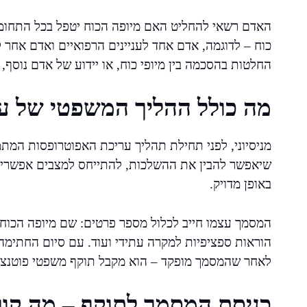
האדם רשאי להחליט האם מיופה הכוח יטפל בכל התחומי
כוח – לדוגמה, אדם אחד לעניינים הרפואיים ואדם אחר ל
החלטות בהסכמה בין מיופי כוח, או יידוע של אדם נוסף, 
מה כולל ההליך המשפטי של ע
מניסיוני, לפני תחילת תהליך עריכת האפוטרופסות המת
שיאפשר להבין את ההשלכות, להתייחס למצבים אפשריי
באופן מדויק.
המסמך עצמו חייב לכלול מספר פרטים: שם מיופה הכוח,
הוראות ספציפיות למקרה עתידי ועוד. עם סיום החתימה
לאחר שהמסמך מופקד – הוא מקבל תוקף משפטי פוטנציאלי
כניסת המסמך לתוקף – מה קור