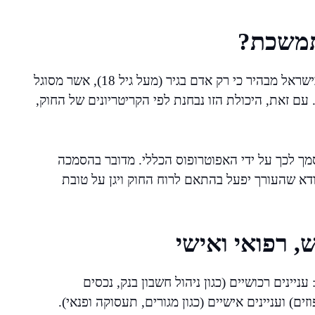
תמשכת?
לא כל אדם כשיר לערוך אפוטרופסות מתמשכת. החוק בישראל מבהיר כי רק אדם בגיר (מעל גיל 18), אשר מסוגל
עם זאת, היכולת הזו נבחנת לפי הקריטריונים של החוק,
מך לכך על ידי האפוטרופוס הכללי. מדובר בהסמכה
דא שהעורך יפעל בהתאם לרוח החוק ויגן על טובת
 רפואי ואישי
ינים רכושיים (כגון ניהול חשבון בנק, נכסים
ים) ועניינים אישיים (כגון מגורים, תעסוקה ופנאי).