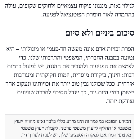
לגילוי נאות, מנגנוני פיקוח עצמאיים ולחוקים שקופים, עולה
בהתמדה לאור חומרת הפוטנציאל לפגיעה.
סיכום ביניים ולא סיום
הפרת זכויות אדם אינה מעשה חד-פעמי או מונוליתי – היא
נטועה במבנה החברתי, המשפטי והתרבותי שלנו. כדי
לצמצם את הפגיעות ולהגביר את ההגנה, יש לפעול ברמות
רבות: חינוך, ביקורת מוסדית, יזמות חקיקתית ומעורבות
אזרחית. ככל שכולנו נבין טוב יותר את זכויותינו ונעקוב אחר
יישומן בחיי היום-יום, כך ייגדל הסיכוי לחברה שוויונית
וצודקת יותר.
המידע המובא במאמר זה הינו מידע כללי בלבד ואינו מהווה ייעוץ
משפטי או תחליף לייעוץ משפטי פרטני. לקבלת ייעוץ משפטי
מקצועי המותאם למקרה הספציפי שלך, יש לפנות לעורך דין.