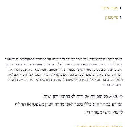
מפת אתר
פייסבוק
האתר הוקם מיוזמה אישית, ובין היתר במטרה לתת מידע על המוצרים המפורסמים בו ולאפשר
ערוץ לקבלת פרטים נוספים ואפשרויות רכישה לחלק מהמוצרים הנזכרים בו. המידע שניתן נכון
ליום כתיבתו, ומבוסס על מחקר אישי שנערך על ידי המחבר. המידע איננו מייצג בהכרח את
השירות, המוצר, את הפרטים הטכניים הכלולים בו או את המחיר הנזכר לצידו. כדי לקבל את
מלוא המידע הרלוונטי על המוצרים יש לפנות למשווקים המורשים ו/או ליצרנים של המוצרים
המוזכרים באתר.
© 2026 כל הזכויות שמורות לאברהמי רוזן ושות'
המידע באתר הוא כללי בלבד ואינו מהווה ייעוץ משפטי או תחליף
לייעוץ אישי מעורך דין.
מדיניות פרטיות
תנאי שימוש