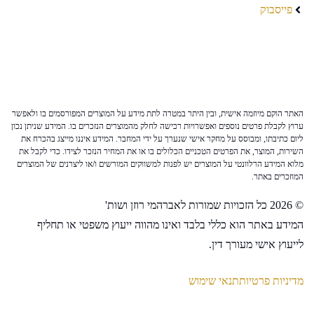
פייסבוק
האתר הוקם מיוזמה אישית, ובין היתר במטרה לתת מידע על המוצרים המפורסמים בו ולאפשר
ערוץ לקבלת פרטים נוספים ואפשרויות רכישה לחלק מהמוצרים הנזכרים בו. המידע שניתן נכון
ליום כתיבתו, ומבוסס על מחקר אישי שנערך על ידי המחבר. המידע איננו מייצג בהכרח את
השירות, המוצר, את הפרטים הטכניים הכלולים בו או את המחיר הנזכר לצידו. כדי לקבל את
מלוא המידע הרלוונטי על המוצרים יש לפנות למשווקים המורשים ו/או ליצרנים של המוצרים
המוזכרים באתר.
© 2026 כל הזכויות שמורות לאברהמי רוזן ושות'
המידע באתר הוא כללי בלבד ואינו מהווה ייעוץ משפטי או תחליף
לייעוץ אישי מעורך דין.
מדיניות פרטיות
תנאי שימוש