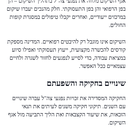
אגף השיקום מלווה את נפגעי צה"ל בתהליך השיקום – הן
בפן הרפואי והן בפן התעסוקתי. חלק מהנכים יעברו שיקום
במרכזים ייעודיים, ואחרים יקבלו טיפולים במסגרת קופות
החולים.
השיקום אינו מוגבל רק להיבטים רפואיים. המדינה מספקת
קורסים להכשרה מקצועית, ייעוץ תעסוקתי ואפילו סיוע
במציאת עבודה, כדי לסייע לנפגעים לחזור לשגרה ולחיים
עצמאיים ככל האפשר.
שינויים בחקיקה והשפעתם
החקיקה המסדירה את זכויות נפגעי צה"ל עברה שינויים
עם השנים. תיקוני חקיקה משנים לעיתים את תנאי
הזכאות, את שיעור הקצבאות ואת הליך התביעה מול אגף
השיקום.