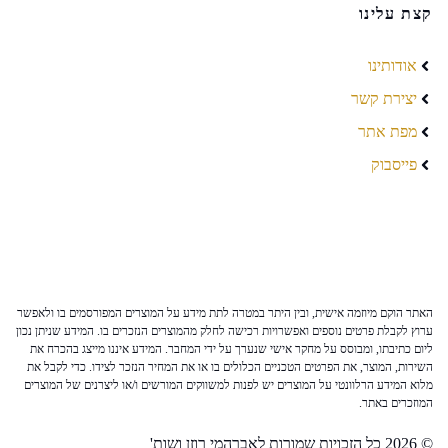
קצת עלינו
אודותינו
יצירת קשר
מפת אתר
פייסבוק
האתר הוקם מיוזמה אישית, ובין היתר במטרה לתת מידע על המוצרים המפורסמים בו ולאפשר
ערוץ לקבלת פרטים נוספים ואפשרויות רכישה לחלק מהמוצרים הנזכרים בו. המידע שניתן נכון
ליום כתיבתו, ומבוסס על מחקר אישי שנערך על ידי המחבר. המידע איננו מייצג בהכרח את
השירות, המוצר, את הפרטים הטכניים הכלולים בו או את המחיר הנזכר לצידו. כדי לקבל את
מלוא המידע הרלוונטי על המוצרים יש לפנות למשווקים המורשים ו/או ליצרנים של המוצרים
המוזכרים באתר.
© 2026 כל הזכויות שמורות לאברהמי רוזן ושות'