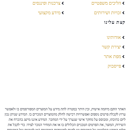
הליכים משפטיים
צרכנות ופיננסים
זכויות ושירותים
מידע מקצועי
קצת עלינו
אודותינו
יצירת קשר
מפת אתר
פייסבוק
האתר הוקם מיוזמה אישית, ובין היתר במטרה לתת מידע על המוצרים המפורסמים בו ולאפשר
ערוץ לקבלת פרטים נוספים ואפשרויות רכישה לחלק מהמוצרים הנזכרים בו. המידע שניתן נכון
ליום כתיבתו, ומבוסס על מחקר אישי שנערך על ידי המחבר. המידע איננו מייצג בהכרח את
השירות, המוצר, את הפרטים הטכניים הכלולים בו או את המחיר הנזכר לצידו. כדי לקבל את