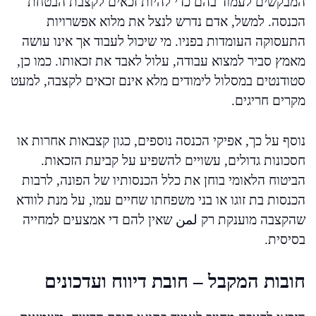
המבקשים לעמוד בהם כדי להיות זכאים לקצבת הבטחת
הכנסה. למשל, אדם נדרש לנצל את מלוא אפשרויות
התעסוקה העומדות בפניו. מי שיכול לעבוד אך אינו עושה
מאמץ סביר למצוא עבודה, עלול לאבד את זכאותו. כמו כן,
סטודנטים במסלול לימודים מלא אינם זכאים לקצבה, למעט
מקרים חריגים.
נוסף על כך, אפיקי הכנסה נוספים, כגון קצבאות אחרות או
חסכונות גדולים, עשויים להשפיע על קביעת הזכאות.
הביטוח הלאומי בוחן את כלל הכנסותיו של הפונה, לרבות
הכנסות בת זוגו או בני משפחתו שחיים עמו, על מנת לוודא
שהקצבה מוענקת רק لمن שאין להם די אמצעים למחייה
בסיסית.
חובות המקבל – חובת דיווח ועדכונים