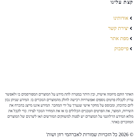
קצת עלינו
אודותינו
יצירת קשר
מפת אתר
פייסבוק
האתר הוקם מיוזמה אישית, ובין היתר במטרה לתת מידע על המוצרים המפורסמים בו ולאפשר
ערוץ לקבלת פרטים נוספים ואפשרויות רכישה לחלק מהמוצרים הנזכרים בו. המידע שניתן נכון
ליום כתיבתו, ומבוסס על מחקר אישי שנערך על ידי המחבר. המידע איננו מייצג בהכרח את
השירות, המוצר, את הפרטים הטכניים הכלולים בו או את המחיר הנזכר לצידו. כדי לקבל את
מלוא המידע הרלוונטי על המוצרים יש לפנות למשווקים המורשים ו/או ליצרנים של המוצרים
המוזכרים באתר.
© 2026 כל הזכויות שמורות לאברהמי רוזן ושות'