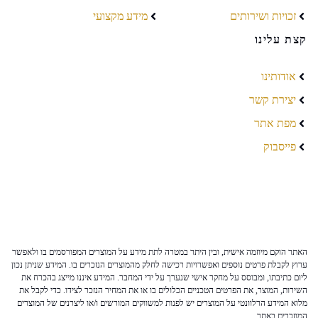
זכויות ושירותים
מידע מקצועי
קצת עלינו
אודותינו
יצירת קשר
מפת אתר
פייסבוק
האתר הוקם מיוזמה אישית, ובין היתר במטרה לתת מידע על המוצרים המפורסמים בו ולאפשר
ערוץ לקבלת פרטים נוספים ואפשרויות רכישה לחלק מהמוצרים הנזכרים בו. המידע שניתן נכון
ליום כתיבתו, ומבוסס על מחקר אישי שנערך על ידי המחבר. המידע איננו מייצג בהכרח את
השירות, המוצר, את הפרטים הטכניים הכלולים בו או את המחיר הנזכר לצידו. כדי לקבל את
מלוא המידע הרלוונטי על המוצרים יש לפנות למשווקים המורשים ו/או ליצרנים של המוצרים
המוזכרים באתר.