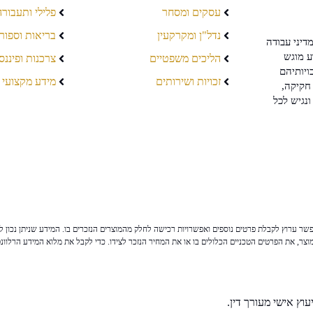
עסקים ומסחר
פלילי ותעבורה
נדל"ן ומקרקעין
בריאות וספור
דיני עבודה
ע מוגש
הליכים משפטיים
צרכנות ופיננס
ויותיהם
זכויות ושירותים
מידע מקצועי
חקיקה,
ונגיש לכל
ר ערוץ לקבלת פרטים נוספים ואפשרויות רכישה לחלק מהמוצרים הנזכרים בו. המידע שניתן נכון לי
צר, את הפרטים הטכניים הכלולים בו או את המחיר הנזכר לצידו. כדי לקבל את מלוא המידע הרלוונ
וץ אישי מעורך דין.