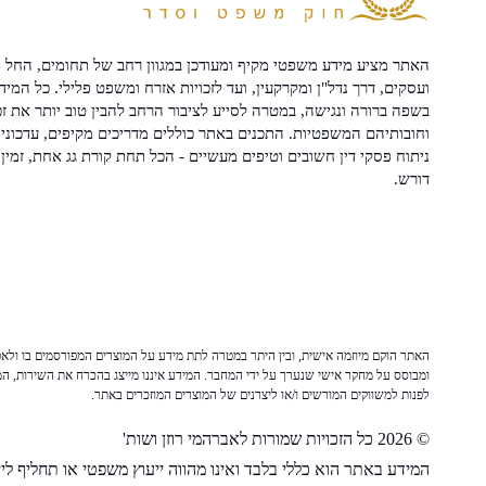
האתר מציע מידע משפטי מקיף ומעודכן במגוון רחב של תחומים, החל מ
ועסקים, דרך נדל"ן ומקרקעין, ועד לזכויות אזרח ומשפט פלילי. כל המיד
בשפה ברורה ונגישה, במטרה לסייע לציבור הרחב להבין טוב יותר את זכ
וחובותיהם המשפטיות. התכנים באתר כוללים מדריכים מקיפים, עדכוני 
ניתוח פסקי דין חשובים וטיפים מעשיים - הכל תחת קורת גג אחת, זמין 
דורש.
האתר הוקם מיוזמה אישית, ובין היתר במטרה לתת מידע על המוצרים המפורסמים בו ולאפש
ומבוסס על מחקר אישי שנערך על ידי המחבר. המידע איננו מייצג בהכרח את השירות, המו
לפנות למשווקים המורשים ו/או ליצרנים של המוצרים המוזכרים באתר.
© 2026 כל הזכויות שמורות לאברהמי רוזן ושות'
המידע באתר הוא כללי בלבד ואינו מהווה ייעוץ משפטי או תחליף לייע