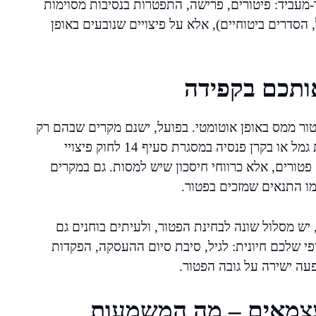
ד-מעביד: פיטורים, פרישה, התפטרות בנסיבות מסוימות
 הסדרים ביטוחיים), אלא על פיצויים שנובעים באופן
אותכם בקפידה
טור ממס באופן אוטומטי. בפועל, ישנם מקרים שבהם רק
חלק מהפיצויים פטור. למשל, אם צברתם סכומים בקופת גמל או בקרן פנסיה במסגרת סעיף 14 לחוק פיצויי
 פטורים, אלא כרווחי חיסכון שיש למסות. גם במקרים
מו התנאים שמזכים בפטור.
יש מסלול שונה לבחינת הפטור, ולעיתים בוחנים גם
י שלכם חיונית: לגיל, סיבת סיום ההעסקה, הפקדות
עה ישירה על גובה הפטור.
לעצמאים – מה המשמעות