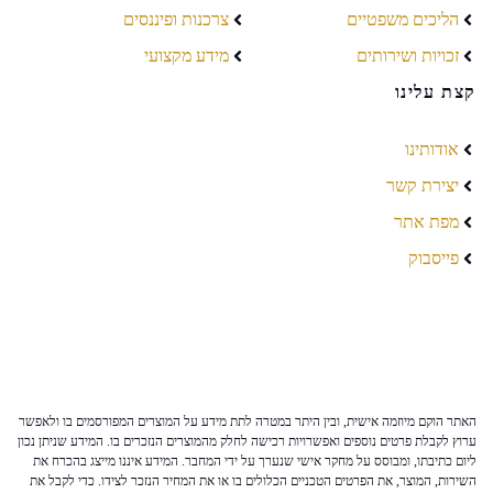
הליכים משפטיים
צרכנות ופיננסים
זכויות ושירותים
מידע מקצועי
קצת עלינו
אודותינו
יצירת קשר
מפת אתר
פייסבוק
האתר הוקם מיוזמה אישית, ובין היתר במטרה לתת מידע על המוצרים המפורסמים בו ולאפשר
ערוץ לקבלת פרטים נוספים ואפשרויות רכישה לחלק מהמוצרים הנזכרים בו. המידע שניתן נכון
ליום כתיבתו, ומבוסס על מחקר אישי שנערך על ידי המחבר. המידע איננו מייצג בהכרח את
השירות, המוצר, את הפרטים הטכניים הכלולים בו או את המחיר הנזכר לצידו. כדי לקבל את