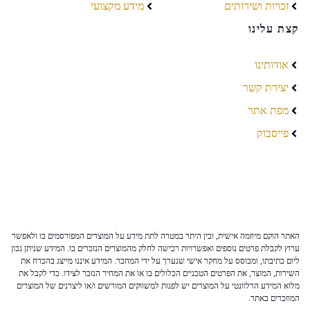
זכויות ושירותים
מידע מקצועי
קצת עלינו
אודותינו
יצירת קשר
מפת אתר
פייסבוק
האתר הוקם מיוזמה אישית, ובין היתר במטרה לתת מידע על המוצרים המפורסמים בו ולאפשר
ערוץ לקבלת פרטים נוספים ואפשרויות רכישה לחלק מהמוצרים הנזכרים בו. המידע שניתן נכון
ליום כתיבתו, ומבוסס על מחקר אישי שנערך על ידי המחבר. המידע איננו מייצג בהכרח את
השירות, המוצר, את הפרטים הטכניים הכלולים בו או את המחיר הנזכר לצידו. כדי לקבל את
מלוא המידע הרלוונטי על המוצרים יש לפנות למשווקים המורשים ו/או ליצרנים של המוצרים
המוזכרים באתר.