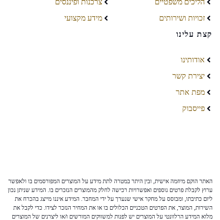
הליכים משפטיים
צרכנות ופיננסים
זכויות ושירותים
מידע מקצועי
קצת עלינו
אודותינו
יצירת קשר
מפת אתר
פייסבוק
האתר הוקם מיוזמה אישית, ובין היתר במטרה לתת מידע על המוצרים המפורסמים בו ולאפשר
ערוץ לקבלת פרטים נוספים ואפשרויות רכישה לחלק מהמוצרים הנזכרים בו. המידע שניתן נכון
ליום כתיבתו, ומבוסס על מחקר אישי שנערך על ידי המחבר. המידע איננו מייצג בהכרח את
השירות, המוצר, את הפרטים הטכניים הכלולים בו או את המחיר הנזכר לצידו. כדי לקבל את
מלוא המידע הרלוונטי על המוצרים יש לפנות למשווקים המורשים ו/או ליצרנים של המוצרים