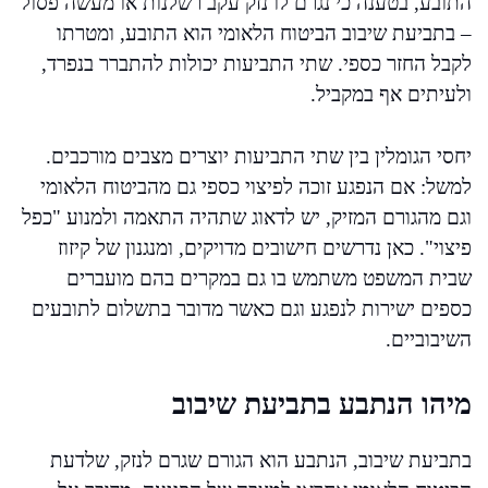
התובע, בטענה כי נגרם לו נזק עקב רשלנות או מעשה פסול
– בתביעת שיבוב הביטוח הלאומי הוא התובע, ומטרתו
לקבל החזר כספי. שתי התביעות יכולות להתברר בנפרד,
ולעיתים אף במקביל.
יחסי הגומלין בין שתי התביעות יוצרים מצבים מורכבים.
למשל: אם הנפגע זוכה לפיצוי כספי גם מהביטוח הלאומי
וגם מהגורם המזיק, יש לדאוג שתהיה התאמה ולמנוע "כפל
פיצוי". כאן נדרשים חישובים מדויקים, ומנגנון של קיזוז
שבית המשפט משתמש בו גם במקרים בהם מועברים
כספים ישירות לנפגע וגם כאשר מדובר בתשלום לתובעים
השיבוביים.
מיהו הנתבע בתביעת שיבוב
בתביעת שיבוב, הנתבע הוא הגורם שגרם לנזק, שלדעת