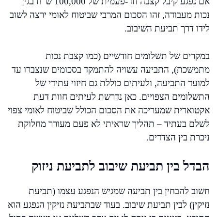
אם נפגע קיבל קצבה חד-פעמית של 100,000 ש"ח בגין
נכות מעבודה, זהו הסכום המרבי שביטוח לאומי ירצה לשוב
לידו דרך תביעת השיבוב.
במקרים של תשלומים חודשיים (כמו קצבת נכות
מתמשכת), התביעה עשויה להתמקד בסכומים שנצברו עד
למועד התביעה, ולעיתים כוללת גם חיזוי עתידי של
התשלומים הצפויים. כאן נדרשת לעיתים חוות דעת
אקטוארית שמעריכה את הסכום הכולל שביטוח לאומי צפוי
לשלם בעתיד – תהליך שראיתי לא פעם מעורר מחלוקת
ניכרת בין הצדדים.
הבדל בין תביעת שיבוב לתביעת ניזוק
חשוב להבחין בין תביעה שמגיש הנפגע עצמו (תביעת
נזיקין) לבין תביעת שיבוב. בעוד שבתביעת נזיקין הנפגע הוא