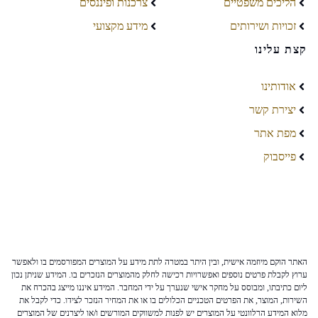
הליכים משפטיים
צרכנות ופיננסים
זכויות ושירותים
מידע מקצועי
קצת עלינו
אודותינו
יצירת קשר
מפת אתר
פייסבוק
האתר הוקם מיוזמה אישית, ובין היתר במטרה לתת מידע על המוצרים המפורסמים בו ולאפשר
ערוץ לקבלת פרטים נוספים ואפשרויות רכישה לחלק מהמוצרים הנזכרים בו. המידע שניתן נכון
ליום כתיבתו, ומבוסס על מחקר אישי שנערך על ידי המחבר. המידע איננו מייצג בהכרח את
השירות, המוצר, את הפרטים הטכניים הכלולים בו או את המחיר הנזכר לצידו. כדי לקבל את
מלוא המידע הרלוונטי על המוצרים יש לפנות למשווקים המורשים ו/או ליצרנים של המוצרים