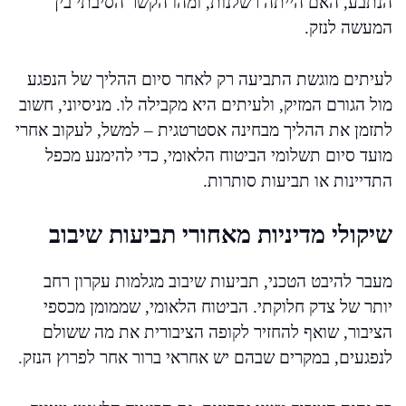
הנתבע, האם הייתה רשלנות, ומהו הקשר הסיבתי בין
המעשה לנזק.
לעיתים מוגשת התביעה רק לאחר סיום ההליך של הנפגע
מול הגורם המזיק, ולעיתים היא מקבילה לו. מניסיוני, חשוב
לתזמן את ההליך מבחינה אסטרטגית – למשל, לעקוב אחרי
מועד סיום תשלומי הביטוח הלאומי, כדי להימנע מכפל
התדיינות או תביעות סותרות.
שיקולי מדיניות מאחורי תביעות שיבוב
מעבר להיבט הטכני, תביעות שיבוב מגלמות עקרון רחב
יותר של צדק חלוקתי. הביטוח הלאומי, שממומן מכספי
הציבור, שואף להחזיר לקופה הציבורית את מה ששולם
לנפגעים, במקרים שבהם יש אחראי ברור אחר לפרוץ הנזק.