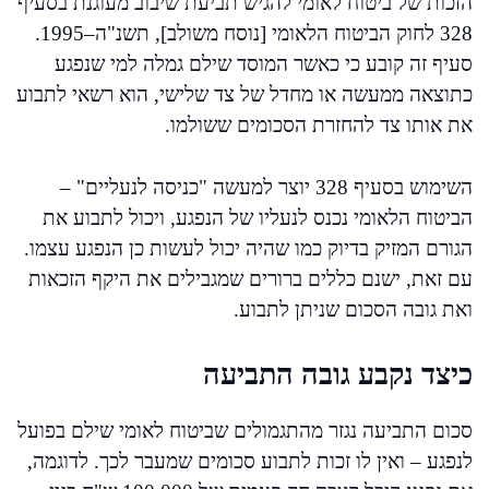
הזכות של ביטוח לאומי להגיש תביעת שיבוב מעוגנת בסעיף
328 לחוק הביטוח הלאומי [נוסח משולב], תשנ"ה–1995.
סעיף זה קובע כי כאשר המוסד שילם גמלה למי שנפגע
כתוצאה ממעשה או מחדל של צד שלישי, הוא רשאי לתבוע
את אותו צד להחזרת הסכומים ששולמו.
השימוש בסעיף 328 יוצר למעשה "כניסה לנעליים" –
הביטוח הלאומי נכנס לנעליו של הנפגע, ויכול לתבוע את
הגורם המזיק בדיוק כמו שהיה יכול לעשות כן הנפגע עצמו.
עם זאת, ישנם כללים ברורים שמגבילים את היקף הזכאות
ואת גובה הסכום שניתן לתבוע.
כיצד נקבע גובה התביעה
סכום התביעה נגזר מהתגמולים שביטוח לאומי שילם בפועל
לנפגע – ואין לו זכות לתבוע סכומים שמעבר לכך. לדוגמה,