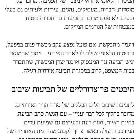
הביטוח הלאומי אחראי למצבה של הפגיעה. מדובר על
מוסדות, חברות, מעסיקים, נהגים, עיריות ולעיתים גם בעלי
נכסים. לא פעם מדובר בתביעות נגד חברות ביטוח
כמבטחות של הגורמים המזיקים.
דוגמה מתבקשת: אם פועל נפצע עקב מכשור פגום במפעל,
והביטוח הלאומי שילם לו לאחר האירוע – ייתכן שהמוסד
יגיש תביעה נגד המעסיק או נגד יצרן המכשור, שתתברר
בבית המשפט, לרוב במסגרת תביעה אזרחית רגילה.
היבטים פרוצדורליים של תביעות שיבוב
לתביעת שיבוב חלים הכללים של סדרי הדין האזרחיים.
מדובר בהליך לכל דבר ועניין – עם הגשת כתב תביעה,
בחינת ראיות, חוות דעת ולעיתים גם שמיעת עדים.
המורכבות עולה כאשר צריך לקבוע מהי רמת האחריות של