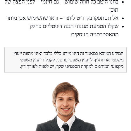
בחנו היטב כל חוזה שימוש – גם חינמי – לפני הפצה של
תוכן
אל תסתפקו בקרדיט ליוצר – ודאו שהשימוש אכן מותר
שקלו הטמעת מנגנוני הגנה דיגיטליים כחלק
מהאסטרטגיה העסקית
המידע המובא במאמר זה הינו מידע כללי בלבד ואינו מהווה ייעוץ
משפטי או תחליף לייעוץ משפטי פרטני. לקבלת ייעוץ משפטי
מקצועי המותאם למקרה הספציפי שלך, יש לפנות לעורך דין.