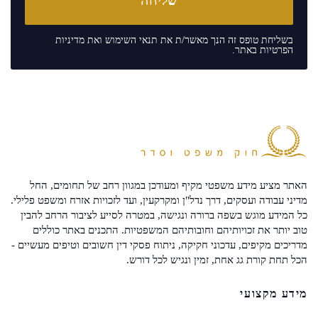
בשליחת טופס זה הנך מאשר/ת את
תנאי השימוש
ואת
מדיניות
הפרטיות
באתר.
האתר מציע מידע משפטי מקיף ומעודכן במגוון רחב של תחומים, החל
מדיני עבודה ועסקים, דרך נדל"ן ומקרקעין, ועד לזכויות אזרח ומשפט פלילי.
כל המידע מוגש בשפה ברורה ונגישה, במטרה לסייע לציבור הרחב להבין
טוב יותר את זכויותיהם וחובותיהם המשפטיות. התכנים באתר כוללים
מדריכים מקיפים, עדכוני חקיקה, ניתוח פסקי דין חשובים וטיפים מעשיים -
הכל תחת קורת גג אחת, זמין ונגיש לכל דורש.
מידע מקצועי