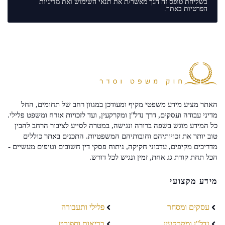
בשליחת טופס זה הנך מאשר/ת את
תנאי השימוש
ואת
מדיניות
הפרטיות
באתר.
האתר מציע מידע משפטי מקיף ומעודכן במגוון רחב של תחומים, החל
מדיני עבודה ועסקים, דרך נדל"ן ומקרקעין, ועד לזכויות אזרח ומשפט פלילי.
כל המידע מוגש בשפה ברורה ונגישה, במטרה לסייע לציבור הרחב להבין
טוב יותר את זכויותיהם וחובותיהם המשפטיות. התכנים באתר כוללים
מדריכים מקיפים, עדכוני חקיקה, ניתוח פסקי דין חשובים וטיפים מעשיים -
הכל תחת קורת גג אחת, זמין ונגיש לכל דורש.
מידע מקצועי
עסקים ומסחר
פלילי ותעבורה
נדל"ן ומקרקעין
בריאות וספורט