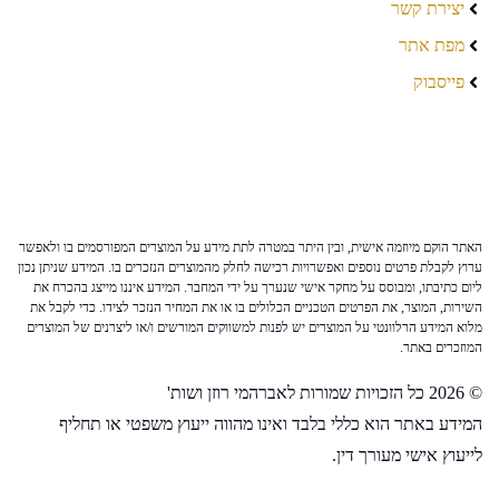
יצירת קשר
מפת אתר
פייסבוק
האתר הוקם מיוזמה אישית, ובין היתר במטרה לתת מידע על המוצרים המפורסמים בו ולאפשר
ערוץ לקבלת פרטים נוספים ואפשרויות רכישה לחלק מהמוצרים הנזכרים בו. המידע שניתן נכון
ליום כתיבתו, ומבוסס על מחקר אישי שנערך על ידי המחבר. המידע איננו מייצג בהכרח את
השירות, המוצר, את הפרטים הטכניים הכלולים בו או את המחיר הנזכר לצידו. כדי לקבל את
מלוא המידע הרלוונטי על המוצרים יש לפנות למשווקים המורשים ו/או ליצרנים של המוצרים
המוזכרים באתר.
© 2026 כל הזכויות שמורות לאברהמי רוזן ושות'
המידע באתר הוא כללי בלבד ואינו מהווה ייעוץ משפטי או תחליף
לייעוץ אישי מעורך דין.