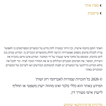
מפת אתר
פייסבוק
האתר הוקם מיוזמה אישית, ובין היתר במטרה לתת מידע על המוצרים המפורסמים בו ולאפשר
ערוץ לקבלת פרטים נוספים ואפשרויות רכישה לחלק מהמוצרים הנזכרים בו. המידע שניתן נכון
ליום כתיבתו, ומבוסס על מחקר אישי שנערך על ידי המחבר. המידע איננו מייצג בהכרח את
השירות, המוצר, את הפרטים הטכניים הכלולים בו או את המחיר הנזכר לצידו. כדי לקבל את
מלוא המידע הרלוונטי על המוצרים יש לפנות למשווקים המורשים ו/או ליצרנים של המוצרים
המוזכרים באתר.
© 2026 כל הזכויות שמורות לאברהמי רוזן ושות'
המידע באתר הוא כללי בלבד ואינו מהווה ייעוץ משפטי או תחליף
לייעוץ אישי מעורך דין.
מדיניות פרטיות
תנאי שימוש