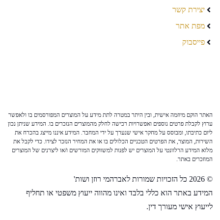
יצירת קשר
מפת אתר
פייסבוק
האתר הוקם מיוזמה אישית, ובין היתר במטרה לתת מידע על המוצרים המפורסמים בו ולאפשר
ערוץ לקבלת פרטים נוספים ואפשרויות רכישה לחלק מהמוצרים הנזכרים בו. המידע שניתן נכון
ליום כתיבתו, ומבוסס על מחקר אישי שנערך על ידי המחבר. המידע איננו מייצג בהכרח את
השירות, המוצר, את הפרטים הטכניים הכלולים בו או את המחיר הנזכר לצידו. כדי לקבל את
מלוא המידע הרלוונטי על המוצרים יש לפנות למשווקים המורשים ו/או ליצרנים של המוצרים
המוזכרים באתר.
© 2026 כל הזכויות שמורות לאברהמי רוזן ושות'
המידע באתר הוא כללי בלבד ואינו מהווה ייעוץ משפטי או תחליף
לייעוץ אישי מעורך דין.