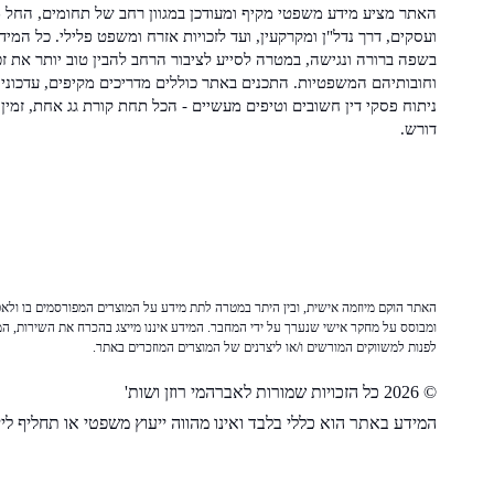
האתר מציע מידע משפטי מקיף ומעודכן במגוון רחב של תחומים, החל מ
ועסקים, דרך נדל"ן ומקרקעין, ועד לזכויות אזרח ומשפט פלילי. כל המיד
בשפה ברורה ונגישה, במטרה לסייע לציבור הרחב להבין טוב יותר את זכ
וחובותיהם המשפטיות. התכנים באתר כוללים מדריכים מקיפים, עדכוני 
ניתוח פסקי דין חשובים וטיפים מעשיים - הכל תחת קורת גג אחת, זמין 
דורש.
האתר הוקם מיוזמה אישית, ובין היתר במטרה לתת מידע על המוצרים המפורסמים בו ולאפש
ומבוסס על מחקר אישי שנערך על ידי המחבר. המידע איננו מייצג בהכרח את השירות, המו
לפנות למשווקים המורשים ו/או ליצרנים של המוצרים המוזכרים באתר.
© 2026 כל הזכויות שמורות לאברהמי רוזן ושות'
המידע באתר הוא כללי בלבד ואינו מהווה ייעוץ משפטי או תחליף לייע