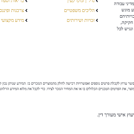
נדל"ן ומקרקעין
בריאות וספור
דיני עבודה
ע מוגש
הליכים משפטיים
צרכנות ופיננס
ויותיהם
זכויות ושירותים
מידע מקצועי
חקיקה,
ונגיש לכל
ר ערוץ לקבלת פרטים נוספים ואפשרויות רכישה לחלק מהמוצרים הנזכרים בו. המידע שניתן נכון לי
צר, את הפרטים הטכניים הכלולים בו או את המחיר הנזכר לצידו. כדי לקבל את מלוא המידע הרלוונ
וץ אישי מעורך דין.