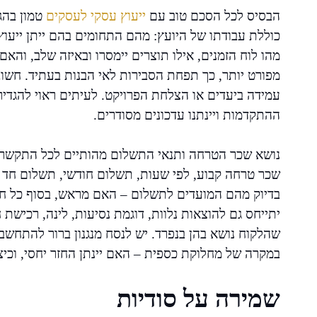
הבסיס לכל הסכם טוב עם
ייעוץ עסקי לעסקים
טמון בהג
כוללת עבודתו של היועץ: מהם התחומים בהם ייתן ייעוץ,
מהו לוח הזמנים, אילו תוצרים יימסרו ובאיזה שלב, וה
מפורט יותר, כך תפחת הסבירות לאי הבנות בעתיד. חשוב
עמידה ביעדים או הצלחת הפרויקט. לעיתים ראוי להגדיר
ההתקדמות ויינתנו עדכונים מסודרים.
נושא שכר הטרחה ותנאי התשלום מהותיים לכל התקשרו
שכר טרחה קבוע, לפי שעות, תשלום חודשי, תשלום חד 
בדיוק מהם המועדים לתשלום – האם מראש, בסוף כל חו
יתייחס גם להוצאות נלוות, דוגמת נסיעות, לינה, רכישת
שהלקוח נושא בהן בנפרד. יש לנסח מנגנון ברור להתח
במקרה של מחלוקת כספית – האם יינתן החזר יחסי, וכיצ
שמירה על סודיות