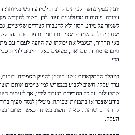
יועץ עסקי נחשף לעיתים קרובות למידע רגיש במיוחד: נתו
עבודה, פיתוחים טכנולוגיים ועוד. לכן, חשוב להקדיש מק
לשמור על מידע חסוי ולא להעבירו לצדדים שלישיים, ג
מנגנון יעיל להשמדת מסמכים וחומרים עם תום ההתקשרו
באי תחרות, המגביל את יכולתו של היועץ לעבוד עם מ
גאוגרפי מוגדר. עם זאת, סעיפים כאלו חייבים להיות סבי
הדין.
במהלך ההתקשרות עשוי היועץ להפיק מסמכים, דוחות, תו
ערך עסקי. חשוב לקבוע במפורש למי שייכים אותם תוצרי
שהבעלות על כל החומרים תעבור לידיו, אך לעיתים היו
בידע שצבר או בתבניות שפיתח. מומלץ לנסח סעיף ברור 
להותיר ברשותו. נושא זה חשוב במיוחד כאשר מדובר בפית
העסק.