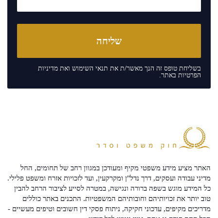
בשליחת טופס זה הנך מאשר/ת את
תנאי השימוש
ואת
מדיניות
הפרטיות
באתר.
האתר מציע מידע משפטי מקיף ומעודכן במגוון רחב של תחומים, החל
מדיני עבודה ועסקים, דרך נדל"ן ומקרקעין, ועד לזכויות אזרח ומשפט פלילי.
כל המידע מוגש בשפה ברורה ונגישה, במטרה לסייע לציבור הרחב להבין
טוב יותר את זכויותיהם וחובותיהם המשפטיות. התכנים באתר כוללים
מדריכים מקיפים, עדכוני חקיקה, ניתוח פסקי דין חשובים וטיפים מעשיים -