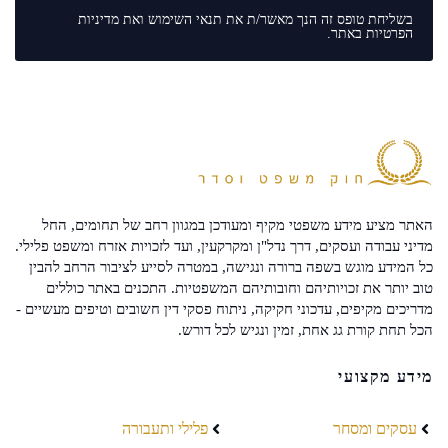
בשליחת טופס זה הנך מאשר/ת את
תנאי השימוש
ואת
מדיניות
הפרטיות
באתר.
האתר מציע מידע משפטי מקיף ומעודכן במגוון רחב של תחומים, החל
מדיני עבודה ועסקים, דרך נדל"ן ומקרקעין, ועד לזכויות אזרח ומשפט פלילי.
כל המידע מוגש בשפה ברורה ונגישה, במטרה לסייע לציבור הרחב להבין
טוב יותר את זכויותיהם וחובותיהם המשפטיות. התכנים באתר כוללים
מדריכים מקיפים, עדכוני חקיקה, ניתוח פסקי דין חשובים וטיפים מעשיים -
הכל תחת קורת גג אחת, זמין ונגיש לכל דורש.
מידע מקצועי
עסקים ומסחר
פלילי ותעבורה