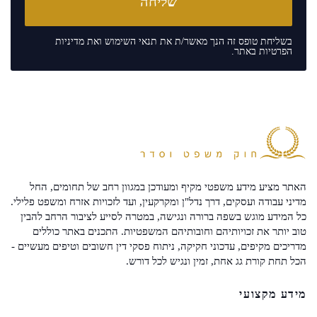
בשליחת טופס זה הנך מאשר/ת את
תנאי השימוש
ואת
מדיניות
הפרטיות
באתר.
האתר מציע מידע משפטי מקיף ומעודכן במגוון רחב של תחומים, החל
מדיני עבודה ועסקים, דרך נדל"ן ומקרקעין, ועד לזכויות אזרח ומשפט פלילי.
כל המידע מוגש בשפה ברורה ונגישה, במטרה לסייע לציבור הרחב להבין
טוב יותר את זכויותיהם וחובותיהם המשפטיות. התכנים באתר כוללים
מדריכים מקיפים, עדכוני חקיקה, ניתוח פסקי דין חשובים וטיפים מעשיים -
הכל תחת קורת גג אחת, זמין ונגיש לכל דורש.
מידע מקצועי